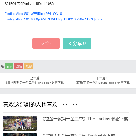
S01E06.720P.mkv | 480p | 1080p
Finding.Alice.S01.WEBRip.x264-ION10
Finding.Alice.S01.1080p.AMZN.WEBRip.DDP2.0.x264-SDCC[rartv]
分享
0
赞
2
ITV
剧情
悬疑
上一篇
下一篇
《演播时刻第一至二季》The Hour 迅雷下载
《南瑞丁第一季》South Riding 迅雷下载
喜欢这部剧的人也喜欢 · · · · · ·
《拉金一家第一至二季》The Larkins 迅雷下载
《黑雾杀机第一季》The Dark 迅雷下载