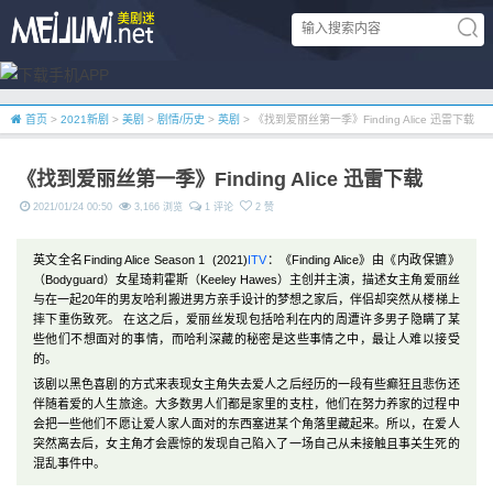
首页
>
2021新剧
>
美剧
>
剧情/历史
>
英剧
> 《找到爱丽丝第一季》Finding Alice 迅雷下载
《找到爱丽丝第一季》Finding Alice 迅雷下载
2021/01/24 00:50
3,166 浏览
1 评论
2 赞
英文全名Finding Alice Season 1 (2021)
ITV
：《Finding Alice》由《内政保镳》
（Bodyguard）女星琦莉霍斯（Keeley Hawes）主创并主演，描述女主角爱丽丝
与在一起20年的男友哈利搬进男方亲手设计的梦想之家后，伴侣却突然从楼梯上
摔下重伤致死。 在这之后，爱丽丝发现包括哈利在内的周遭许多男子隐瞒了某
些他们不想面对的事情，而哈利深藏的秘密是这些事情之中，最让人难以接受
的。
该剧以黑色喜剧的方式来表现女主角失去爱人之后经历的一段有些癫狂且悲伤还
伴随着爱的人生旅途。大多数男人们都是家里的支柱，他们在努力养家的过程中
会把一些他们不愿让爱人家人面对的东西塞进某个角落里藏起来。所以，在爱人
突然离去后，女主角才会震惊的发现自己陷入了一场自己从未接触且事关生死的
混乱事件中。