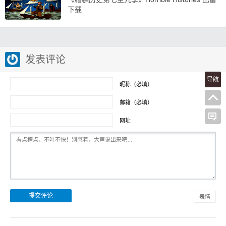
下载
发表评论
导航
昵称（必填）
邮箱（必填）
网址
表情