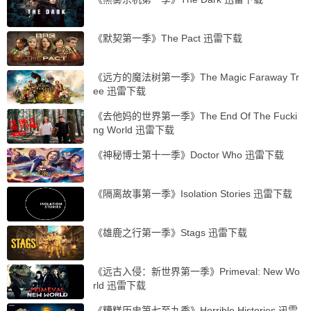
《默契第一季》The Pact 迅雷下载
《远方的魔法树第一季》The Magic Faraway Tr
ee 迅雷下载
《去他妈的世界第一季》The End Of The Fucki
ng World 迅雷下载
《神秘博士第十一季》Doctor Who 迅雷下载
《隔离故事第一季》Isolation Stories 迅雷下载
《雄鹿之行第一季》Stags 迅雷下载
《远古入侵：新世界第一季》Primeval: New Wo
rld 迅雷下载
《糟糕历史第七至九季》Horrible Histories 迅雷