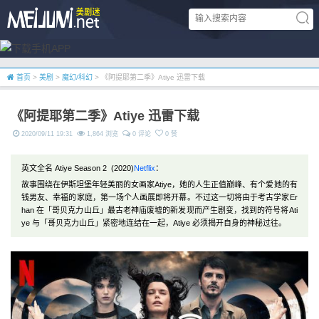
首页
>
美剧
>
魔幻/科幻
> 《阿提耶第二季》Atiye 迅雷下载
《阿提耶第二季》Atiye 迅雷下载
2020/09/11 19:31
1,864 浏览
0 评论
0 赞
英文全名 Atiye Season 2 (2020)
Netflix
：
故事围绕在伊斯坦堡年轻美丽的女画家Atiye，她的人生正值巅峰、有个爱她的有
钱男友、幸福的家庭，第一场个人画展即将开幕。不过这一切将由于考古学家Er
han 在「哥贝克力山丘」最古老神庙废墟的新发现而产生剧变，找到的符号将Ati
ye 与「哥贝克力山丘」紧密地连结在一起，Atiye 必须揭开自身的神秘过往。