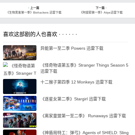
上一篇
下一篇
《生物黑客第一季》Biohackers 迅雷下载
《阿提耶第一季》Atiye迅雷下载
喜欢这部剧的人也喜欢 · · · · · ·
异能第一至二季 Powers 迅雷下载
《怪奇物语第五季》Stranger Things Season 5
迅雷下载
十二猴子第四季 12 Monkeys 迅雷下载
《逐星女第二季》Stargirl 迅雷下载
《离家童盟第一至二季》 Runaways 迅雷下载
《神盾局特工：弹弓》Agents of SHIELD: Sling