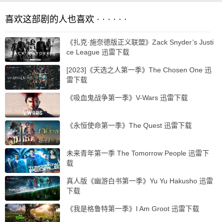
喜欢这部剧的人也喜欢 · · · · · ·
《扎克·施奈德版正义联盟》Zack Snyder’s Justi
ce League 迅雷下载
[2023]《天选之人第一季》The Chosen One 迅
雷下载
《吸血鬼战争第一季》V-Wars 迅雷下载
《永恒使命第一季》The Quest 迅雷下载
未来青年第一季 The Tomorrow People 迅雷下
载
真人版《幽游白书第一季》Yu Yu Hakusho 迅雷
下载
《我是格鲁特第一季》I Am Groot 迅雷下载