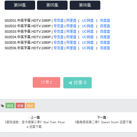
第04集
第05集
第06集
S02E01.中英字幕.HDTV.1080P |
夸克盘
|
阿里盘
|
UC网盘
|
百度盘
S02E02.中英字幕.HDTV.1080P |
夸克盘
|
阿里盘
|
UC网盘
|
百度盘
S02E03.中英字幕.HDTV.1080P |
夸克盘
|
阿里盘
|
UC网盘
|
百度盘
S02E04.中英字幕.HDTV.1080P |
夸克盘
|
阿里盘
|
UC网盘
|
百度盘
S02E05.中英字幕.HDTV.1080P |
夸克盘
|
阿里盘
|
UC网盘
|
百度盘
S02E06.中英字幕.HDTV.1080P |
夸克盘
|
阿里盘
|
UC网盘
|
百度盘
分享
0
赞
2
剧情
惊悚
科幻
上一篇
下一篇
《星际迷航：皮卡德第三季》Star Trek: Picar
《鹿角男孩第二季》Sweet Tooth 迅雷下载
d 迅雷下载