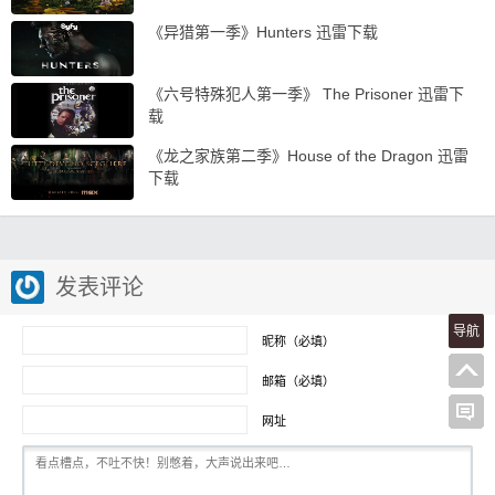
《异猎第一季》Hunters 迅雷下载
《六号特殊犯人第一季》 The Prisoner 迅雷下
载
《龙之家族第二季》House of the Dragon 迅雷
下载
发表评论
导航
昵称（必填）
邮箱（必填）
网址