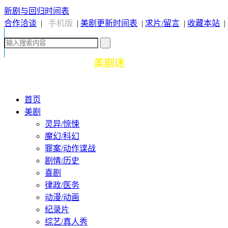
新剧与回归时间表
合作洽谈
|
手机版
|
美剧更新时间表
|
求片/留言
|
收藏本站
|
首页
美剧
灵异/惊悚
魔幻/科幻
罪案/动作谍战
剧情/历史
喜剧
律政/医务
动漫/动画
纪录片
综艺/真人秀