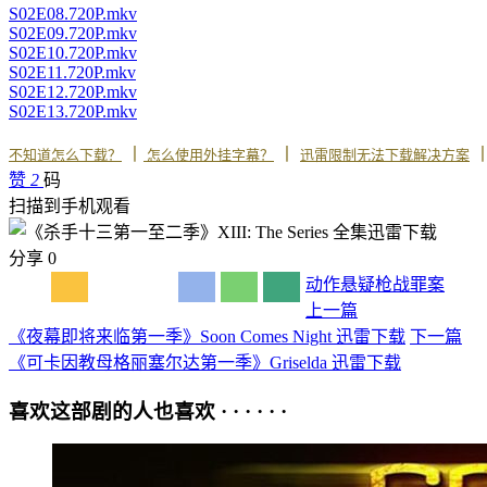
S02E08.720P.mkv
S02E09.720P.mkv
S02E10.720P.mkv
S02E11.720P.mkv
S02E12.720P.mkv
S02E13.720P.mkv
丨
丨
不知道怎么下载？
怎么使用外挂字幕？
迅雷限制无法下载解决方案
赞
2
码
扫描到手机观看
分享
0
动作
悬疑
枪战
罪案
上一篇
《夜幕即将来临第一季》Soon Comes Night 迅雷下载
下一篇
《可卡因教母格丽塞尔达第一季》Griselda 迅雷下载
喜欢这部剧的人也喜欢 · · · · · ·