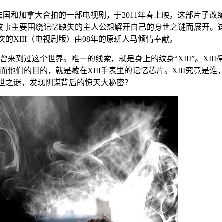
十三》XIII是由法国和加拿大合拍的一部电视剧，于2011年春上映。这部片子
。故事主要围绕记忆缺失的主人公想解开自己的身世之谜而展开。这部片子由 Pro
次的XIII（电视剧版）由08年的原班人马倾情奉献。
来到过这个世界。唯一的线索，就是身上的纹身“XIII”。XI
他们的目的，就是藏在XIII手表里的记忆芯片。XIII究竟是
身世之谜，发现阴谋背后的惊天大秘密？