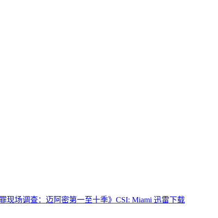
罪现场调查：迈阿密第一至十季》CSI: Miami 迅雷下载