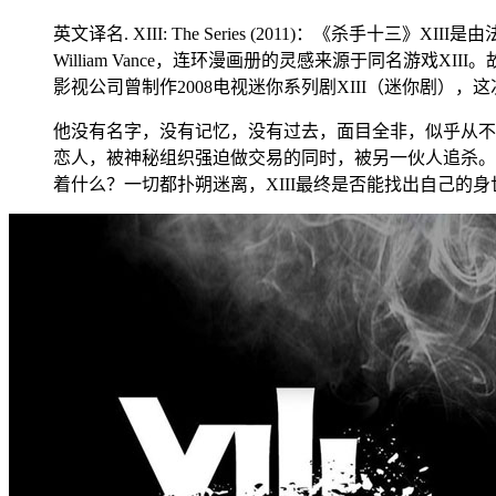
英文译名. XIII: The Series (2011)：《杀手
William Vance，连环漫画册的灵感来源于同名游戏XIII
影视公司曾制作2008电视迷你系列剧XIII（迷你剧），这
他没有名字，没有记忆，没有过去，面目全非，似乎从不曾
恋人，被神秘组织强迫做交易的同时，被另一伙人追杀。而
着什么？一切都扑朔迷离，XIII最终是否能找出自己的