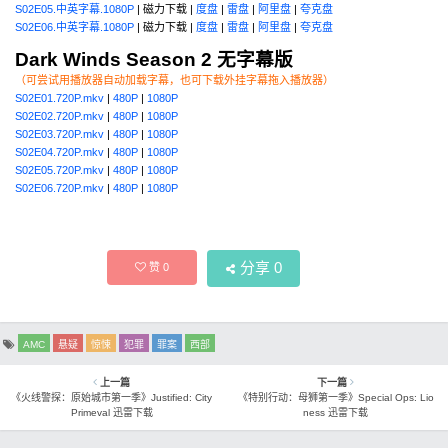
S02E05.中英字幕.1080P
| 磁力下载 |
度盘
|
雷盘
|
阿里盘
|
夸克盘
S02E06.中英字幕.1080P
| 磁力下载 |
度盘
|
雷盘
|
阿里盘
|
夸克盘
Dark Winds Season 2 无字幕版
（可尝试用播放器自动加载字幕，也可下载外挂字幕拖入播放器）
S02E01.720P.mkv
|
480P
|
1080P
S02E02.720P.mkv
|
480P
|
1080P
S02E03.720P.mkv
|
480P
|
1080P
S02E04.720P.mkv
|
480P
|
1080P
S02E05.720P.mkv
|
480P
|
1080P
S02E06.720P.mkv
|
480P
|
1080P
分享
0
赞
0
AMC
悬疑
惊悚
犯罪
罪案
西部
上一篇
下一篇
《火线警探：原始城市第一季》Justified: City
《特别行动：母狮第一季》Special Ops: Lio
Primeval 迅雷下载
ness 迅雷下载