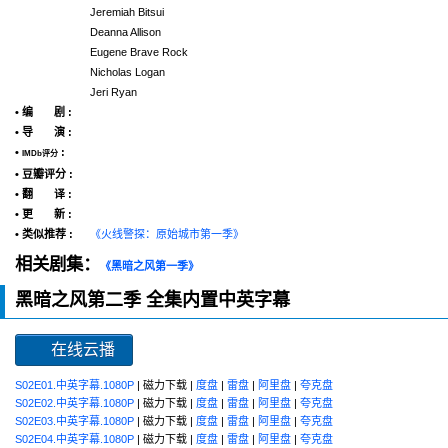
Jeremiah Bitsui
Deanna Allison
Eugene Brave Rock
Nicholas Logan
Jeri Ryan
• 编 剧 :
• 导 演 :
•
:
IMDb评分
• 豆瓣评分 :
• 翻 译 :
• 更 新 :
• 类似推荐 :
《火线警探：原始城市第一季》
相关剧集：
《黑暗之风第一季》
黑暗之风第二季 全集内置中英字幕
在线云播
S02E01.中英字幕.1080P
| 磁力下载 |
度盘
|
雷盘
|
阿里盘
|
夸克盘
S02E02.中英字幕.1080P
| 磁力下载 |
度盘
|
雷盘
|
阿里盘
|
夸克盘
S02E03.中英字幕.1080P
| 磁力下载 |
度盘
|
雷盘
|
阿里盘
|
夸克盘
S02E04.中英字幕.1080P
| 磁力下载 |
度盘
|
雷盘
|
阿里盘
|
夸克盘