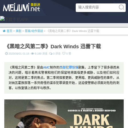
首页
>
美剧
>
罪案/动作谍战
> 《黑暗之风第二季》Dark Winds 迅雷下载
《黑暗之风第二季》Dark Winds 迅雷下载
2023/09/01 01:18
9,169 浏览
0 评论
0 赞
《黑暗之风第二季》是由
AMC
制作的
西部
犯罪
惊悚
剧集，上季留下了很多悬而未
决的问题，暗示着两名警察和他们的保留地将面临更多威胁，以及他们如何应
对，这将是第二季的焦点。第二季将探索更新、更黑暗、更具威胁性的事件，从
对纳瓦霍族部落一系列奇怪的谋杀犯罪调查开始，这迫使警察必须面对危险的刺
客，以恢复镇上的和平与秩序。