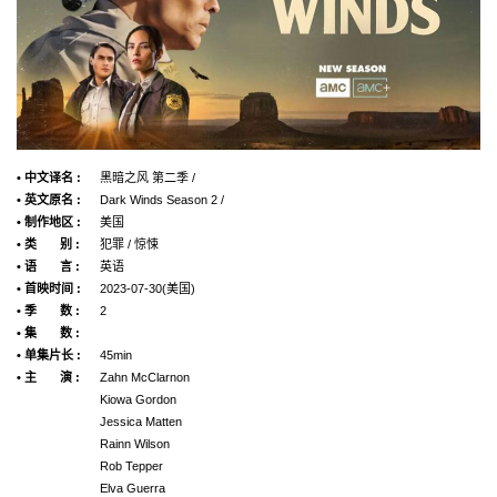
• 中文译名 :
黑暗之风 第二季 /
• 英文原名 :
Dark Winds Season 2 /
• 制作地区 :
美国
• 类 别 :
犯罪 / 惊悚
• 语 言 :
英语
• 首映时间 :
2023-07-30(美国)
• 季 数 :
2
• 集 数 :
• 单集片长 :
45min
• 主 演 :
Zahn McClarnon
Kiowa Gordon
Jessica Matten
Rainn Wilson
Rob Tepper
Elva Guerra