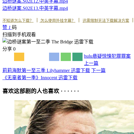
边桥谜案.S02E12.中英字幕.mp4
边桥谜案.S02E13.中英字幕.mp4
丨
丨
不知道怎么下载？
怎么使用外挂字幕？
迅雷限制无法下载解决方案
赞
1
码
扫描到手机观看
分享
0
hulu
悬疑
惊悚
犯罪
罪案
上一篇
莉莉海默第一至三季 Lilyhammer 迅雷下载
下一篇
《无辜者第一季》Innocent 迅雷下载
喜欢这部剧的人也喜欢 · · · · · ·