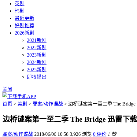
英剧
韩剧
最近更新
好剧推荐
2026新剧
2021新剧
2022新剧
2023新剧
2024新剧
2025新剧
即将播出
关闭
首页
>
美剧
>
罪案/动作谍战
> 边桥谜案第一至二季 The Bridg
边桥谜案第一至二季 The Bridge 迅雷下载
罪案/动作谍战
2018/06/06 10:58
3,926 浏览
0 评论
1 赞