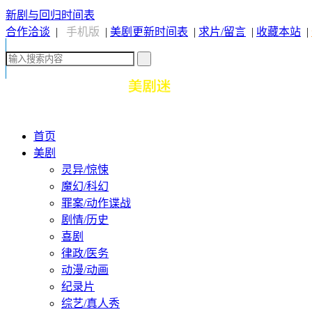
新剧与回归时间表
合作洽谈
|
手机版
|
美剧更新时间表
|
求片/留言
|
收藏本站
|
首页
美剧
灵异/惊悚
魔幻/科幻
罪案/动作谍战
剧情/历史
喜剧
律政/医务
动漫/动画
纪录片
综艺/真人秀