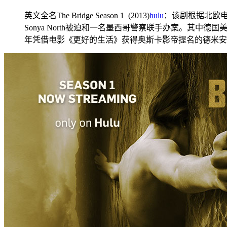
英文全名The Bridge Season 1 (2013)
hulu
：该剧根据北欧电视
Sonya North被迫和一名墨西哥警察联手办案。其中德
年凭借电影《更好的生活》获得奥斯卡影帝提名的德米安·比齐