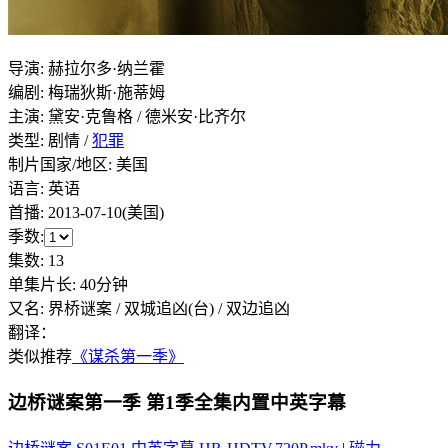
导演
:
赫拉尔多·纳兰霍
编剧
:
梅瑞狄斯·施蒂姆
主演
:
黛安·克鲁格 / 德米安·比齐尔
类型:
剧情 /
犯罪
制片国家/地区:
美国
语言:
英语
首播:
2013-07-10(美国)
季数:
集数:
13
单集片长:
40分钟
又名:
界桥谜案 / 双城追凶(台) / 双边追凶
翻译：
类似推荐
《谋杀第一季》
边桥谜案第一季
第1季全集内置中英字幕