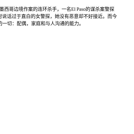
墨西哥边境作案的连环杀手，一名El Paso的谋杀案警探
安全感同时说话过于直白的女警探，她没有恶意却不好接近。而今
没有的一切：配偶，家庭和与人沟通的能力。