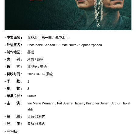
• 中文译名 :
海战水手 第一季 / 战中水手
• 外语原名 :
Piste noire Season 1 / Piste Noire / Чёрная трасса
• 制作地区 :
挪威
• 类 别 :
剧情 / 战争
• 语 言 :
挪威语 / 德语
• 首映时间 :
2023-04-02(挪威)
• 季 数 :
1
• 集 数 :
3
• 单集片长 :
50min
• 主 演 :
Ine Marie Wilmann , Pål Sverre Hagen , Kristoffer Joner , Arthur Hakal
ahti
• 编 剧 :
冈纳·维科内
• 导 演 :
冈纳·维科内
•
:
IMDb评分