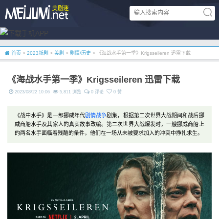
首页
>
2023新剧
>
美剧
>
剧情/历史
> 《海战水手第一季》Krigsseileren 迅雷下载
《海战水手第一季》Krigsseileren 迅雷下载
2023/08/22 10:06
5,811 浏览
0 评论
0 赞
《战中水手》是一部挪威年代
剧情
战争
剧集，根据第二次世界大战期间和战后挪
威商船水手及其家人的真实故事改编。第二次世界大战爆发时，一艘挪威商船上
的两名水手面临着残酷的条件，他们在一场从未被要求加入的冲突中挣扎求生。