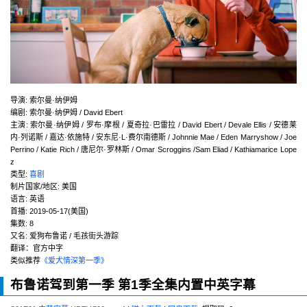
导演
:
索尔曼·纳伊姆
编剧
:
索尔曼·纳伊姆 / David Ebert
主演
:
索尔曼·纳伊姆 / 罗布·摩根 / 夏奇拉·巴雷拉 / David Ebert / Devale Ellis / 安德莱
内·列诺斯 / 嘉达·依施特 / 安东尼·L·费尔南德斯 / Johnnie Mae / Eden Marryshow / Joe
Perrino / Katie Rich / 唐尼尔·罗林斯 / Omar Scroggins /Sam Eliad / Kathiamarice Lope
z
类型:
喜剧
制片国家/地区:
美国
语言:
英语
首播:
2019-05-17(美国)
集数:
8
又名:
爱狗布鲁诺 / 毛孩街头游踪
翻译：官方中字
类似推荐
《爱犬情深第一季》
布鲁诺驾到第一季 第1季全集内置中英字幕