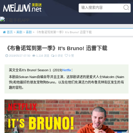
首页
>
美剧
>
喜剧
> 《布鲁诺驾到第一季》It’s Bruno! 迅雷下载
《布鲁诺驾到第一季》It’s Bruno! 迅雷下载
2019/05/27 07:50
1,116 浏览
0 评论
0 赞
英文全名It’s Bruno! Season 1 (2019)
Netflix
：
本剧由Solvan Naim自编自导并且主演，这部剧讲述的是爱犬人士Malcolm (Naim
饰)和他最好的朋友宠物狗Bruno，以及在他们充满活力的布鲁克林街区发生的有
趣的冒险。