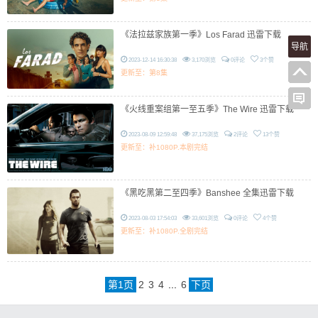
《法拉兹家族第一季》Los Farad 迅雷下载
导航
2023-12-14 16:30:38
3,170浏览
0评论
3个赞
更新至：第8集
《火线重案组第一至五季》The Wire 迅雷下载
2023-08-09 12:59:48
37,175浏览
2评论
13个赞
更新至：补1080P.本剧完结
《黑吃黑第二至四季》Banshee 全集迅雷下载
2023-08-03 17:54:03
33,601浏览
0评论
4个赞
更新至：补1080P.全剧完结
第
1
页
2
3
4
...
6
下页