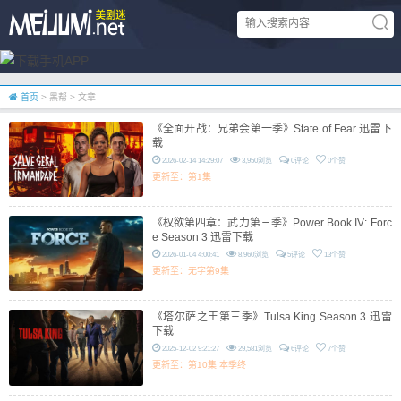
首页
> 黑帮 > 文章
《全面开战：兄弟会第一季》State of Fear 迅雷下
载
2026-02-14 14:29:07
3,950浏览
0评论
0个赞
更新至：第1集
《权欲第四章：武力第三季》Power Book IV: Forc
e Season 3 迅雷下载
2026-01-04 4:00:41
8,960浏览
5评论
13个赞
更新至：无字第9集
《塔尔萨之王第三季》Tulsa King Season 3 迅雷
下载
2025-12-02 9:21:27
29,581浏览
6评论
7个赞
更新至：第10集 本季终