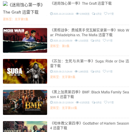
《迷局蚀心第一季》The Graft 迅雷下载
2025-10-24 13:28:33
5,559浏览
1评论
0个赞
更新至：无字第5集
《黑帮战争：费城黑手党瓦解实录第一季》Mob W
ar: Philadelphia vs. The Mafia 迅雷下载
2025-10-23 3:55:59
1,510浏览
0评论
0个赞
更新至：第3集
《苏加：生死与共第一季》Suga: Ride or Die 迅
雷下载
2025-09-21 5:24:44
1,865浏览
0评论
0个赞
更新至：无字第5集
《黑上加黑第四季》BMF: Black Mafia Family Sea
son 4 迅雷下载
2025-08-15 12:00:04
4,525浏览
0评论
0个赞
更新至：无字第10集
《哈林教父第四季》Godfather of Harlem Season
4 迅雷下载