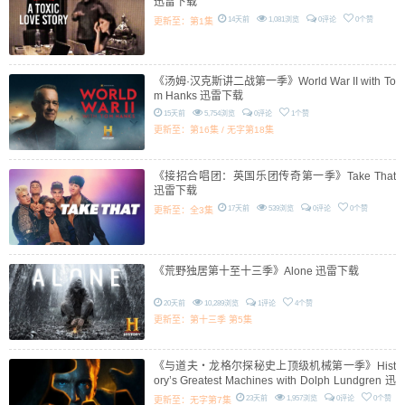
迅雷下载
14天前
1,081浏览
0评论
0个赞
更新至：第1集
《汤姆·汉克斯讲二战第一季》World War II with To
m Hanks 迅雷下载
15天前
5,754浏览
0评论
1个赞
更新至：第16集 / 无字第18集
《接招合唱团：英国乐团传奇第一季》Take That
迅雷下载
17天前
539浏览
0评论
0个赞
更新至：全3集
《荒野独居第十至十三季》Alone 迅雷下载
20天前
10,289浏览
1评论
4个赞
更新至：第十三季 第5集
《与道夫・龙格尔探秘史上顶级机械第一季》Hist
ory’s Greatest Machines with Dolph Lundgren 迅
雷下载
23天前
1,957浏览
0评论
0个赞
更新至：无字第7集