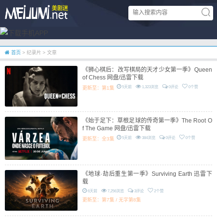
首页
> 纪录片 > 文章
《狮心棋后：改写棋局的天才少女第一季》Queen
of Chess 网盘/迅雷下载
5天前
1,323浏览
0评论
0个赞
更新至：第1集
《始于足下：草根足球的传奇第一季》The Root O
f The Game 网盘/迅雷下载
5天前
384浏览
0评论
0个赞
更新至：全3集
《地球·劫后重生第一季》Surviving Earth 迅雷下
载
6天前
7,256浏览
3评论
2个赞
更新至：第7集 / 无字第8集