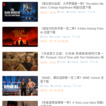
《爱达荷州血案：大学梦魇第一季》The Idaho Mu
rders: College Nightmare 网盘/迅雷下载
7天前
667浏览
0评论
0个赞
更新至：第3集
《朋友中的杀手第一至二季》A Killer Among Frien
ds 迅雷下载
9天前
3,184浏览
0评论
0个赞
更新至：第二季 无字第2集
《寻迹庞贝古城：与汤姆·希德勒斯顿同行第一
季》Pompeii: Out of Time with Tom Hiddleston 网
盘/迅雷下载
13天前
1,250浏览
0评论
1个赞
更新至：第3集
《WWE：幕后追踪第一至二季》WWE: Unreal 迅
雷下载
14天前
1,376浏览
0评论
0个赞
更新至：第二季 第5集
《有毒爱情故事第一季》A Toxic Love Story 网盘/