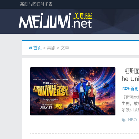
新剧与回归时间表
首页
> 喜剧 > 文章
《斯图尔
he U
2026新剧
《斯图尔
生剧，故
尔顿和莱
HBO