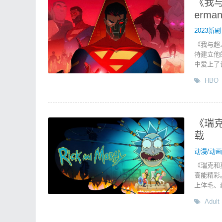
《我与超
erm
2023新剧
《我与超
特建立他
中爱上了
HBO
《瑞克和
载
动漫/动画
《瑞克和
高能精彩
上体毛、
Adult