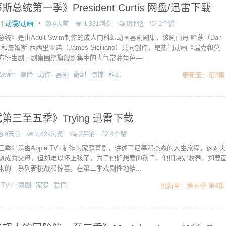
总统第一季》President Curtis 网盘/迅雷下载
|
•
动漫/动画
0评论
1个赞
4天前
1,331浏览
统》是由Adult Swim制作的成人向科幻动画喜剧剧集，该剧由丹·哈蒙（Dan
n）和詹姆斯·西西里亚诺（James Siciliano）共同创作，是热门动画《瑞克和莫
方衍生剧。剧集围绕旗舰剧集中的人气常驻角色—...
 Swim
冒险
动作
喜剧
奇幻
惊悚
科幻
更新至：第2集
第三至五季》Trying 迅雷下载
0评论
4个赞
9天前
7,629浏览
三季》是由Apple TV+制作的家庭喜剧，讲述了尼基和杰森的人生旅程，这对夫
想成为父母，但却难以怀上孩子，为了他们想要的孩子，他们决定收养，却要
来的一系列新挑战和惊喜。在第二季戏剧性地结...
 TV+
喜剧
家庭
爱情
更新至：第五季 第4集