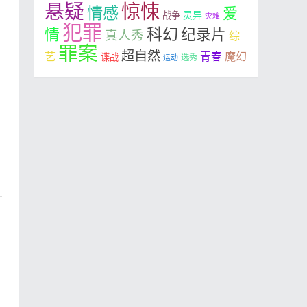
悬疑
惊悚
情感
爱
灵异
战争
灾难
犯罪
科幻
情
纪录片
真人秀
综
罪案
超自然
艺
魔幻
青春
谍战
选秀
运动