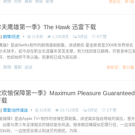
x
剧情
同性
喜剧
情感
爱情
更新至：第1集
夫鹰雄第一季》The Hawk 迅雷下载
|
•
剧情/历史
0评论
0个赞
21天前
1,158浏览
雄》是由Netflix制作的剧情喜剧剧集，讲述朗尼·霍金斯曾是2004年世界排名
尔夫球手，如今却在职业生涯暮年苦苦支撑，努力找回昔日巅峰。尽管身体已
号，他却始终不肯认输。前妻和已成为高坛新...
x
剧情
喜剧
运动
更新至：第10集
愉保障第一季》Maximum Pleasure Guaranteed
下载
|
•
罪案/动作谍战
0评论
2个赞
23天前
10,713浏览
愉保障》是由Apple TV+制作的惊悚犯罪剧集，讲述离异独自带娃的保拉，意外
、凶案与青少年足球相关的错综复杂风波。她亲眼目睹疑似犯罪行径，一边深
权纠纷，一边饱受自我认知迷茫的困扰。为探...