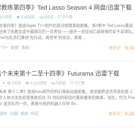
教练第四季》Ted Lasso Season 4 网盘/迅雷下载
0评论
0个赞
2天前
618浏览
第四季》是由Apple TV+制作的高分剧情喜剧剧集，第4季中 Ted Lasso重返
迎来了执教生涯中最艰巨的一次考验——接手一支征战乙级联赛的女子足球队
ed与队员们秉持“先行动，再思考”的信念，勇敢...
 TV+
剧情
喜剧
更新至：第1集
个未来第十二至十四季》Futurama 迅雷下载
•
0评论
3个赞
3天前
3,423浏览
未来 第十二季》是由hulu制作的科幻喜剧动画剧集，讲述披萨送货员菲利普·J·
次人体冷冻实验室事故后在 31 世纪的新纽约重新醒来的故事。现在，作为 Pla
press 送货队的一员，弗莱与他的机器人伙伴 Be...
冒险
动画
喜剧
科幻
更新至：第2集