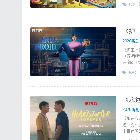
tubi
《护工
2026新剧
《护工不
（苏·乔
迪 饰）也
BBC
《永远心
2026新剧
《永远心
述尼克和
于自己的