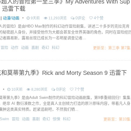
人的冒险第一至三季》My Adventures With Sup
an 迅雷下载
|
•
动漫/动画
0评论
4个赞
9天前
11,293浏览
人的冒险》是由HBO Max制作的科幻动作冒险剧集，讲述二十多岁的克拉克肯
的秘密超人身份，并接受他作为大都会甚至全世界英雄的角色，同时在冒险经
记者路易斯，露易丝现已成长为一名明星调查记者...
冒险
动作
动画
喜剧
奇幻
科幻
更新至：第三季 第7集
莫蒂第九季》Rick and Morty Season 9 迅雷下
•
0评论
7个赞
10天前
8,280浏览
莫蒂第九季》是由Adult Swim制作的科幻冒险动画剧集，第9季重磅回归！集集
。绝非 AI 敷衍凑数之作，全是真人主创倾力打造的原汁原味内容，带着凡人身
囊肿这类真实特质。赶紧追剧吧，不然我们牺...
 Swim
冒险
动画
喜剧
奇幻
惊悚
科幻
更新至：第10集