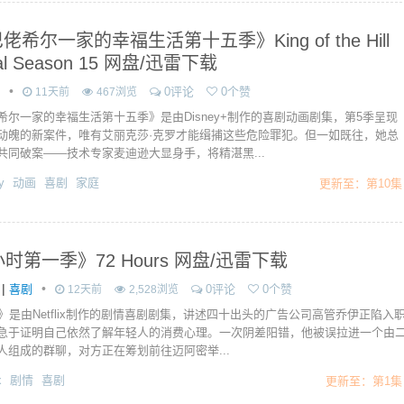
佬希尔一家的幸福生活第十五季》King of the Hill
val Season 15 网盘/迅雷下载
•
0评论
0个赞
11天前
467浏览
希尔一家的幸福生活第十五季》是由Disney+制作的喜剧动画剧集，第5季呈现
动魄的新案件，唯有艾丽克莎·克罗才能缉捕这些危险罪犯。但一如既往，她总
共同破案——技术专家麦迪逊大显身手，将精湛黑...
y
动画
喜剧
家庭
更新至：第10集
小时第一季》72 Hours 网盘/迅雷下载
|
•
喜剧
0评论
0个赞
12天前
2,528浏览
时》是由Netflix制作的剧情喜剧剧集，讲述四十出头的广告公司高管乔伊正陷入
急于证明自己依然了解年轻人的消费心理。一次阴差阳错，他被误拉进一个由
人组成的群聊，对方正在筹划前往迈阿密举...
x
剧情
喜剧
更新至：第1集