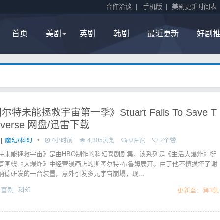
合作洽谈
|
手机版
|
美剧更新时间表
首页
美剧
英剧
韩剧
最近更新
好剧
特未能拯救宇宙第一季》Stuart Fails To Save T
niverse 网盘/迅雷下载
|
•
魔幻/科幻
0评论
2个赞
4小时前
4,305浏览
特未能拯救宇宙》是由HBO制作的科幻喜剧剧集，该系列是《生活大爆炸》衍
事围绕《大爆炸》中经营漫画店的斯图尔特·布鲁姆展开。由于他不慎损坏了谢
纳德研发的一台装置，意外引发多元宇宙崩塌，现...
喜剧
科幻
更新至：第3集