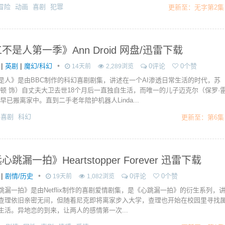
冒险
动画
喜剧
犯罪
更新至：无字第2集
不是人第一季》Ann Droid 网盘/迅雷下载
|
|
•
英剧
魔幻/科幻
0评论
0个赞
14天前
2,289浏览
是人》是由BBC制作的科幻喜剧剧集，讲述在一个AI渗透日常生活的时代，苏
斯顿 饰）自丈夫大卫去世18个月后一直独自生活，而唯一的儿子迈克尔（保罗·
早已搬离家中。直到二手老年陪护机器人Linda...
喜剧
科幻
更新至：第6集
跳漏一拍》Heartstopper Forever 迅雷下载
|
•
剧情/历史
0评论
0个赞
19天前
1,082浏览
跳漏一拍》是由Netflix制作的喜剧爱情剧集，是《心跳漏一拍》的衍生系列，
查理依旧亲密无间，但随着尼克即将离家步入大学，查理也开始在校园里寻找
生活。异地恋的到来，让两人的感情第一次...