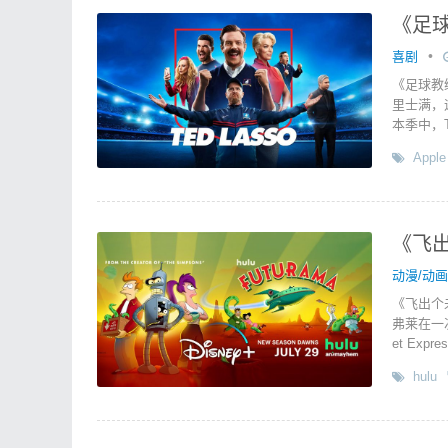
《足球
•
喜剧
《足球教练
里士满，
本季中，T
Apple
《飞出
动漫/动画
《飞出个
弗莱在一
et Ex
hulu