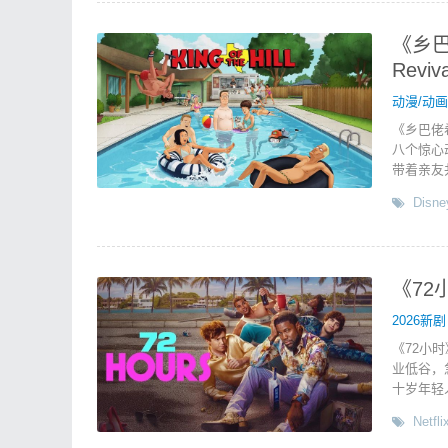
《乡巴
Revi
动漫/动画
《乡巴佬
八个惊心
带着亲友
Disne
《72
2026新剧
《72小
业低谷，
十岁年轻
Netfli