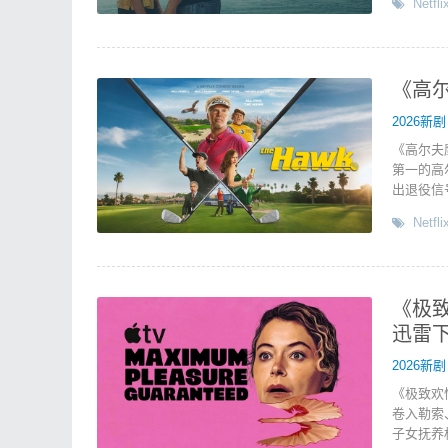
Netfli
《高尔
2026新剧
《高尔夫鹰
第一的高
出退役信
Netfli
《极致欢
迅雷
2026新剧
《极致欢
卷入勒索
子女抚养