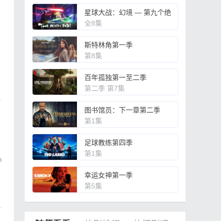
星球大战：幻境 — 第九个绝
地武士
全8集
斯特林角第一季
。
第8集
百年孤独第一至二季
第二季 第7集
图书馆员：下一章第二季
第1集
足球教练第四季
第1集
n
幸运女神第一季
第5集