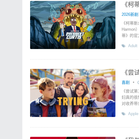
《柯蒂斯
2026新剧
《柯蒂斯总
Harmo
蒂》的官
Adult
《尝试
•
喜剧
《尝试第
妇真的很
对收养带
Apple