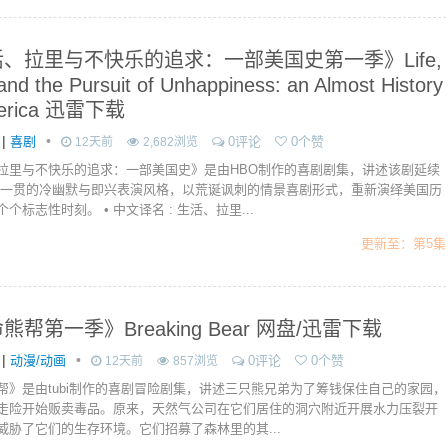
、拉里与不快乐的追求：一部美国史第一季》Life,
and the Pursuit of Unhappiness: an Almost History
merica 迅雷下载
|
•
喜剧
0评论
0个赞
12天前
2,682浏览
拉里与不快乐的追求：一部美国史》是由HBO制作的喜剧剧集，讲述该剧延续
卫一贯的冷幽默与即兴表演风格，以荒诞讽刺的情景喜剧形式，重新演绎美国历
个标志性时刻。 • 中文译名 : 生活、拉里...
更新至：第5集
熊帮第一季》Breaking Bear 网盘/迅雷下载
|
•
动漫/动画
0评论
0个赞
12天前
857浏览
帮》是由tubi制作的喜剧冒险剧集，讲述三只熊兄弟为了筹钱保住自己的家园，
走险开始贩卖毒品。原来，天然气公司在它们居住的洞穴附近开展水力压裂开
威胁了它们的生存环境。它们招募了森林里的其...