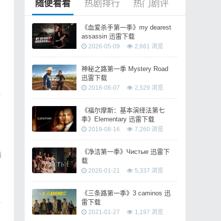
随便看看
热剧排行
热门剧评
《血爱杀手第一季》my dearest
assassin 迅雷下载
2026-05-09
2,661 浏览
神秘之路第一季 Mystery Road
迅雷下载
2018-08-07
2,529 浏览
《福尔摩斯：基本演绎法第七
季》Elementary 迅雷下载
2019-08-16
7,260 浏览
《净洁第一季》Чистые 迅雷下
面
载
2026-01-21
5,337 浏览
《三条路第一季》3 caminos 迅
雷下载
2021-01-27
1,197 浏览