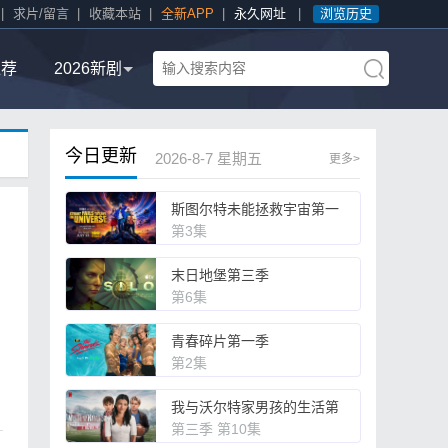
|
求片/留言
|
收藏本站
|
全新APP
|
永久网址
|
浏览历史
推荐
2026新剧
今日更新
2026-8-7 星期五
更多>
斯图尔特未能拯救宇宙第一
季
第3集
末日地堡第三季
第6集
青春碎片第一季
第2集
我与沃尔特家男孩的生活第
一至三季
第三季 第10集