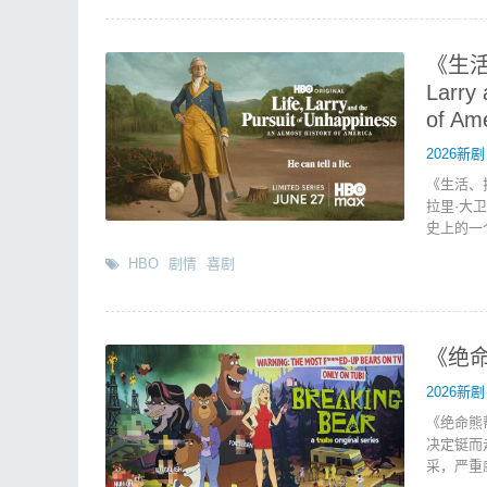
《生活
Larry 
of A
2026新剧
《生活、
拉里·大
史上的一个
HBO
剧情
喜剧
《绝命
2026新剧
《绝命熊
决定铤而
采，严重