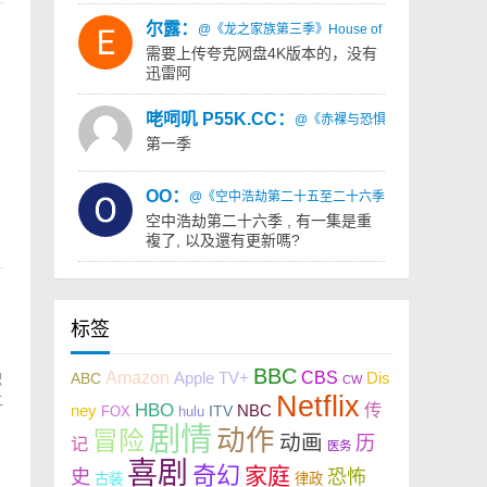
尔露：
@《龙之家族第三季》House of the Dragon Sea
需要上传夸克网盘4K版本的，没有
迅雷阿
咾呞叽 P55K.CC：
@《赤裸与恐惧：荒岛求生第一季》Naked
第一季
OO：
@《空中浩劫第二十五至二十六季》Air Crash Investig
空中浩劫第二十六季 , 有一集是重
複了, 以及還有更新嗎?
标签
BBC
Amazon
CBS
ABC
Apple TV+
Dis
职
CW
Netflix
二
HBO
传
ney
NBC
FOX
hulu
ITV
剧情
动作
冒险
动画
历
记
医务
喜剧
奇幻
家庭
史
恐怖
古装
律政