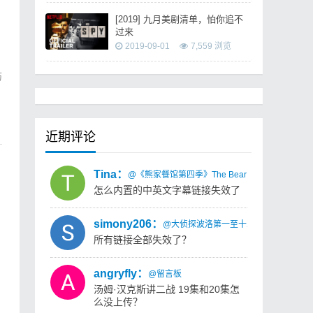
[2019] 九月美剧清单，怕你追不
过来
2019-09-01
7,559 浏览
历
近期评论
Tina：
@《熊家餐馆第四季》The Bear Season 4 迅雷
怎么内置的中英文字幕链接失效了
simony206：
@大侦探波洛第一至十三季 Agatha Christi
所有链接全部失效了？
angryfly：
@留言板
汤姆·汉克斯讲二战 19集和20集怎
么没上传？