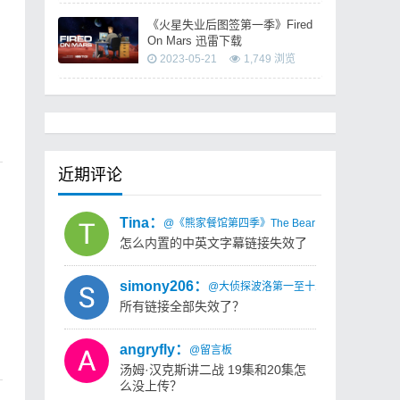
《火星失业后图签第一季》Fired
On Mars 迅雷下载
2023-05-21
1,749 浏览
近期评论
Tina：
@《熊家餐馆第四季》The Bear Season 4 迅雷
怎么内置的中英文字幕链接失效了
simony206：
@大侦探波洛第一至十三季 Agatha Christi
所有链接全部失效了？
angryfly：
@留言板
汤姆·汉克斯讲二战 19集和20集怎
么没上传？