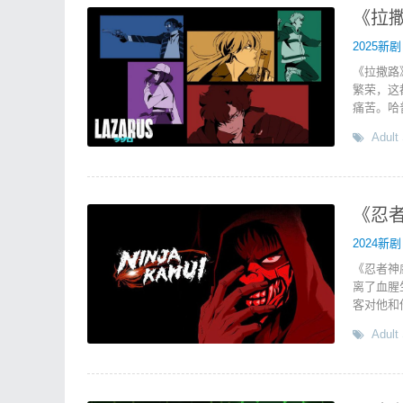
《拉撒
2025新剧
《拉撒路》
繁荣，这
痛苦。哈
Adult
《忍者
2024新剧
《忍者神威
离了血腥
客对他和
Adult