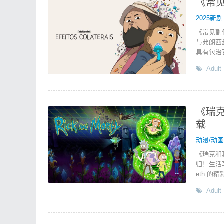
《常见
2025新剧
《常见副
与弗朗西丝
具有包治
Adult
《瑞克和
载
动漫/动画
《瑞克和
归！生活再
eth 的精
Adult