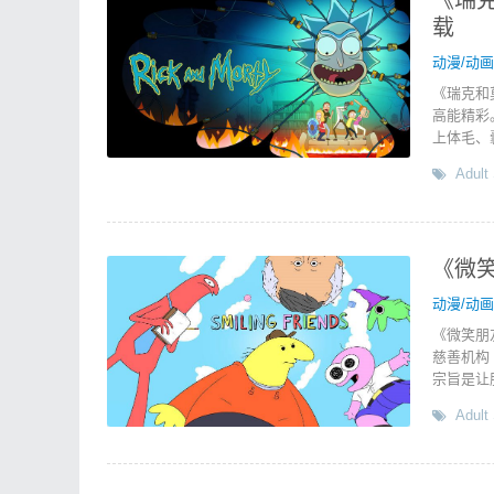
《瑞克和
载
动漫/动画
《瑞克和
高能精彩
上体毛、
Adult
《微笑
动漫/动画
《微笑朋
慈善机构
宗旨是让
Adult