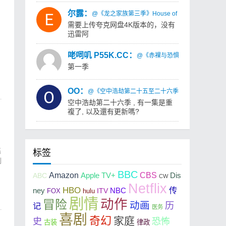
尔露：
@《龙之家族第三季》House of the Dragon Sea
需要上传夸克网盘4K版本的，没有
迅雷阿
咾呞叽 P55K.CC：
@《赤裸与恐惧：荒岛求生第一季》Naked
第一季
OO：
@《空中浩劫第二十五至二十六季》Air Crash Investig
空中浩劫第二十六季 , 有一集是重
複了, 以及還有更新嗎?
逃
标签
刺
BBC
Amazon
CBS
ABC
Apple TV+
Dis
CW
Netflix
HBO
传
ney
NBC
FOX
hulu
ITV
剧情
动作
冒险
动画
历
记
医务
喜剧
奇幻
家庭
史
恐怖
古装
律政