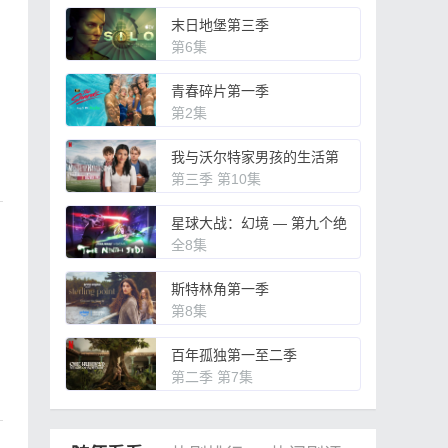
末日地堡第三季
第6集
青春碎片第一季
第2集
我与沃尔特家男孩的生活第
一至三季
第三季 第10集
星球大战：幻境 — 第九个绝
地武士
全8集
斯特林角第一季
第8集
百年孤独第一至二季
第二季 第7集