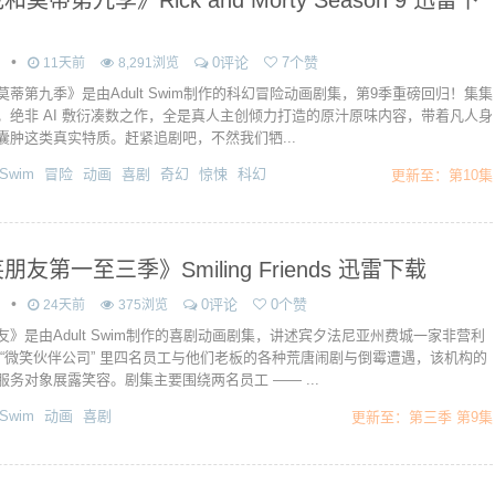
莫蒂第九季》Rick and Morty Season 9 迅雷下
•
0评论
7个赞
11天前
8,291浏览
莫蒂第九季》是由Adult Swim制作的科幻冒险动画剧集，第9季重磅回归！集集
。绝非 AI 敷衍凑数之作，全是真人主创倾力打造的原汁原味内容，带着凡人身
囊肿这类真实特质。赶紧追剧吧，不然我们牺...
 Swim
冒险
动画
喜剧
奇幻
惊悚
科幻
更新至：第10集
朋友第一至三季》Smiling Friends 迅雷下载
•
0评论
0个赞
24天前
375浏览
友》是由Adult Swim制作的喜剧动画剧集，讲述宾夕法尼亚州费城一家非营利
 “微笑伙伴公司” 里四名员工与他们老板的各种荒唐闹剧与倒霉遭遇，该机构的
服务对象展露笑容。剧集主要围绕两名员工 —— ...
 Swim
动画
喜剧
更新至：第三季 第9集