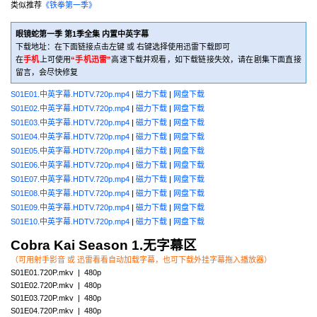
类似推荐
《铁拳第一季》
眼镜蛇第一季 第1季全集 内置中英字幕
下载地址：在下面链接点击左键 或 右键选择使用迅雷下载即可
在
手机
上可使用
“手机迅雷”
高速下载并观看，如下载链接失效，请在剧集下面直接
留言，会尽快修复
S01E01.中英字幕.HDTV.720p.mp4
|
磁力下载
|
网盘下载
S01E02.中英字幕.HDTV.720p.mp4
|
磁力下载
|
网盘下载
S01E03.中英字幕.HDTV.720p.mp4
|
磁力下载
|
网盘下载
S01E04.中英字幕.HDTV.720p.mp4
|
磁力下载
|
网盘下载
S01E05.中英字幕.HDTV.720p.mp4
|
磁力下载
|
网盘下载
S01E06.中英字幕.HDTV.720p.mp4
|
磁力下载
|
网盘下载
S01E07.中英字幕.HDTV.720p.mp4
|
磁力下载
|
网盘下载
S01E08.中英字幕.HDTV.720p.mp4
|
磁力下载
|
网盘下载
S01E09.中英字幕.HDTV.720p.mp4
|
磁力下载
|
网盘下载
S01E10.中英字幕.HDTV.720p.mp4
|
磁力下载
|
网盘下载
Cobra Kai
Season 1.无字幕区
（可用射手影音 或 迅雷看看自动加载字幕，也可下载外挂字幕拖入播放器）
S01E01.720P.mkv | 480p
S01E02.720P.mkv | 480p
S01E03.720P.mkv | 480p
S01E04.720P.mkv | 480p