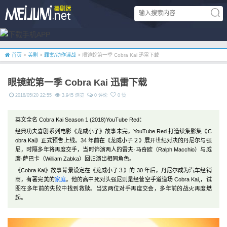
首页
>
美剧
>
罪案/动作谍战
> 眼镜蛇第一季 Cobra Kai 迅雷下载
眼镜蛇第一季 Cobra Kai 迅雷下载
2018/05/20 22:55
3,945 浏览
0 评论
0 赞
英文全名 Cobra Kai Season 1 (2018)YouTube Red：
经典功夫喜剧系列电影《龙威小子》故事未完，YouTube Red 打造续集影集《C
obra Kai》正式预告上线。34 年前在《龙威小子２》展开世纪对决的丹尼尔与强
尼，时隔多年将再度交手，当时饰演两人的雷夫·马奇欧（Ralph Macchio）与威
廉·萨巴卡（William Zabka）回归演出相同角色。
《Cobra Kai》故事背景设定在《龙威小子３》的 30 年后，丹尼尔成为汽车经销
商，有著完美的
家庭
。他的高中死对头强尼则是经营空手道道场 Cobra Kai,，试
图在多年前的失败中找到救赎。当这两位对手再度交会，多年前的战火再度燃
起。