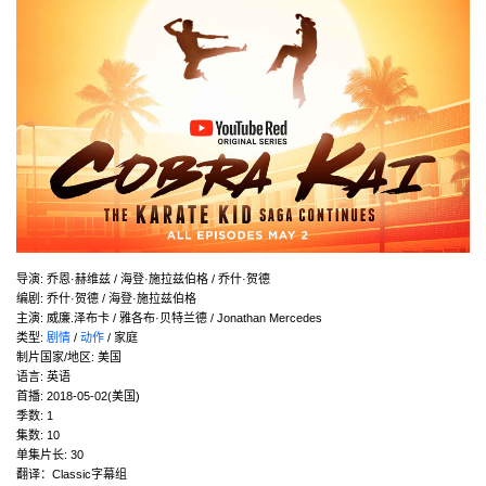
导演
:
乔恩·赫维兹 / 海登·施拉兹伯格 / 乔什·贺德
编剧
:
乔什·贺德 / 海登·施拉兹伯格
主演
:
威廉.泽布卡 / 雅各布·贝特兰德 / Jonathan Mercedes
类型:
剧情
/
动作
/ 家庭
制片国家/地区:
美国
语言:
英语
首播:
2018-05-02(美国)
季数:
1
集数:
10
单集片长:
30
翻译：Classic字幕组