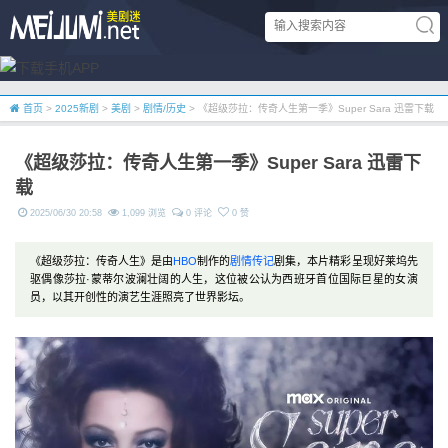
首页
>
2025新剧
>
美剧
>
剧情/历史
> 《超级莎拉：传奇人生第一季》Super Sara 迅雷下载
《超级莎拉：传奇人生第一季》Super Sara 迅雷下
载
2025/06/30 20:58
1,099 浏览
0 评论
0 赞
《超级莎拉：传奇人生》是由
HBO
制作的
剧情
传记
剧集，本片精彩呈现好莱坞先
驱偶像莎拉·蒙蒂尔波澜壮阔的人生，这位被公认为西班牙首位国际巨星的女演
员，以其开创性的演艺生涯照亮了世界影坛。