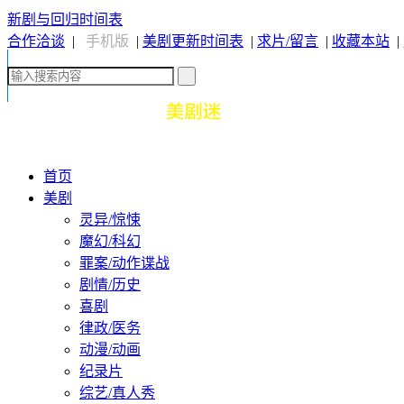
新剧与回归时间表
合作洽谈
|
手机版
|
美剧更新时间表
|
求片/留言
|
收藏本站
|
首页
美剧
灵异/惊悚
魔幻/科幻
罪案/动作谍战
剧情/历史
喜剧
律政/医务
动漫/动画
纪录片
综艺/真人秀