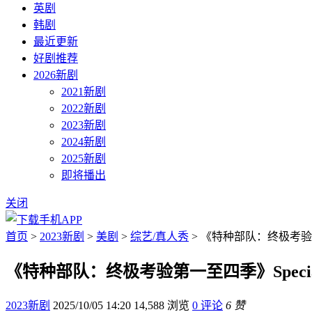
英剧
韩剧
最近更新
好剧推荐
2026新剧
2021新剧
2022新剧
2023新剧
2024新剧
2025新剧
即将播出
关闭
首页
>
2023新剧
>
美剧
>
综艺/真人秀
> 《特种部队：终极考验第一至四季》
《特种部队：终极考验第一至四季》Special Force
2023新剧
2025/10/05 14:20
14,588 浏览
0 评论
6 赞