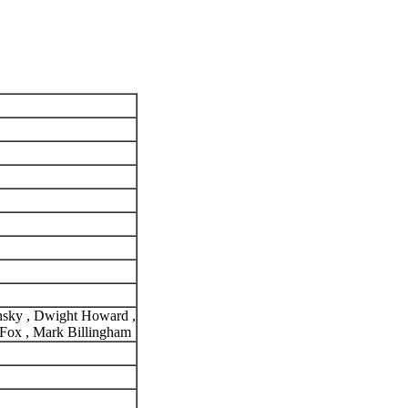
nsky , Dwight Howard ,
 Fox , Mark Billingham