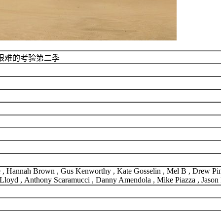
最艰难的考验第二季
e , Hannah Brown , Gus Kenworthy , Kate Gosselin , Mel B , Drew Pi
li Lloyd , Anthony Scaramucci , Danny Amendola , Mike Piazza , Jason