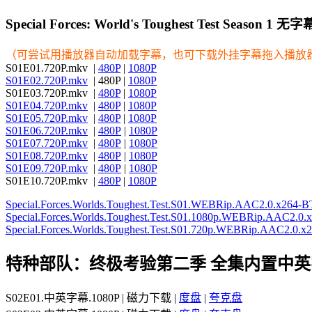
Special Forces: World's Toughest Test Season 1 无
（可尝试用播放器自动加载字幕，也可下载外挂字幕拖入播放
S01E01.720P.mkv |
480P
|
1080P
S01E02.720P.mkv
| 480P |
1080P
S01E03.720P.mkv |
480P
|
1080P
S01E04.720P.mkv
|
480P
|
1080P
S01E05.720P.mkv
|
480P
|
1080P
S01E06.720P.mkv
|
480P
|
1080P
S01E07.720P.mkv
|
480P
|
1080P
S01E08.720P.mkv
|
480P
|
1080P
S01E09.720P.mkv
|
480P
|
1080P
S01E10.720P.mkv |
480P
|
1080P
Special.Forces.Worlds.Toughest.Test.S01.WEBRip.AAC2.0.x264-BT
Special.Forces.Worlds.Toughest.Test.S01.1080p.WEBRip.AAC2.0
Special.Forces.Worlds.Toughest.Test.S01.720p.WEBRip.AAC2.0.
特种部队：终极考验第二季 全集内置中英
S02E01.中英字幕.1080P | 磁力下载 |
度盘
|
夸克盘