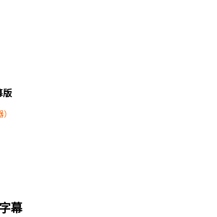
字幕版
器）
字幕