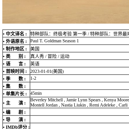
• 中文译名 :
特种部队：终极考验 第一季 / 特种部队：世界
Paul T. Goldman Season 1
• 外语原名 :
• 制作地区 :
美国
• 类 别 :
真人秀 / 冒险 / 运动
• 语 言 :
英语
• 首映时间 :
2023-01-01(美国)
1-2
• 季 数 :
• 集 数 :
45min
• 单集片长 :
Beverley Mitchell , Jamie Lynn Spears , Kenya Moor
• 主 演 :
Montell Jordan , Nastia Liukin , Remi Adeleke , Car
• 编 剧 :
• 导 演 :
•
IMDb评分
: