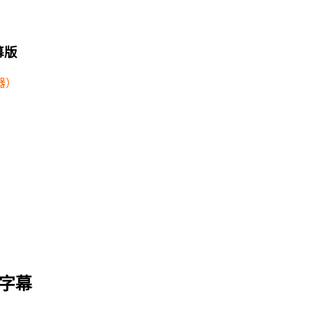
字幕版
器）
字幕