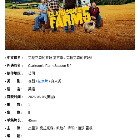
• 中文译名 :
克拉克森的农场 第五季 / 克拉克森的农场5
• 外语原名 :
Clarkson's Farm Season 5 /
• 制作地区 :
英国
• 类 别 :
喜剧 /
纪录片
/ 真人秀
• 语 言 :
英语
• 首映时间 :
2026-06-03(英国)
• 季 数 :
1
• 集 数 :
8
• 单集片长 :
45min
• 主 演 :
杰里米·克拉克森 / 凯勒布·库珀 / 丽莎·霍根
• 编 剧 :