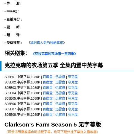
• 导 演 :
•
:
IMDb评分
• 豆瓣评分 :
• 更 新 :
• 翻 译 :
• 类似推荐 :
《
减肥真人秀的残酷真相
》
相关剧集：
《克拉克森的农场第一至四季》
克拉克森的农场第五季 全集内置中英字幕
S05E01.中英字幕.1080P |
百度盘
|
迅雷盘
|
夸克盘
S05E02.中英字幕.1080P |
百度盘
|
迅雷盘
|
夸克盘
S05E03.中英字幕.1080P |
百度盘
|
迅雷盘
|
夸克盘
S05E04.中英字幕.1080P |
百度盘
|
迅雷盘
|
夸克盘
S05E05.中英字幕.1080P |
百度盘
|
迅雷盘
|
夸克盘
S05E06.中英字幕.1080P |
百度盘
|
迅雷盘
|
夸克盘
S05E07.中英字幕.1080P |
百度盘
|
迅雷盘
|
夸克盘
S05E08.中英字幕.1080P |
百度盘
|
迅雷盘
|
夸克盘
Clarkson's Farm Season 5 无字幕版
（可尝试用播放器自动加载字幕，也可下载外挂字幕拖入播放器）