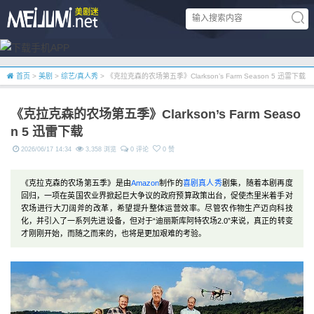
首页
>
美剧
>
综艺/真人秀
> 《克拉克森的农场第五季》Clarkson’s Farm Season 5 迅雷下载
《克拉克森的农场第五季》Clarkson’s Farm Seaso
n 5 迅雷下载
2026/06/17 14:34
3,358 浏览
0 评论
0 赞
《克拉克森的农场第五季》是由
Amazon
制作的
喜剧
真人秀
剧集，随着本剧再度
回归，一项在英国农业界掀起巨大争议的政府预算政策出台，促使杰里米着手对
农场进行大刀阔斧的改革，希望提升整体运营效率。尽管农作物生产迈向科技
化，并引入了一系列先进设备，但对于“迪丽斯库阿特农场2.0”来说，真正的转变
才刚刚开始，而随之而来的，也将是更加艰难的考验。