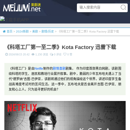
首页
>
2024新剧
>
美剧
>
剧情/历史
> 《科塔工厂第一至二季》Kota Factory 迅雷下载
《科塔工厂第一至二季》Kota Factory 迅雷下载
2024/06/15 20:42
1,150 浏览
0 评论
0 赞
《科塔工厂》是由
Netflix
制作的
剧情
喜剧
剧集， 作为印度首部黑白网剧，该剧围
绕科塔的学生、居民和教培行业展开叙事。剧中，脆弱的少年瓦布哈夫遇上了当
代“德罗纳”吉图·巴伊亚，该剧将通过他们的视角描绘这个世界，讲述印度学生备
战高难度考试时的苦闷生活。这一季中，瓦布哈夫是否会离开吉图·巴伊亚、朋
友和心上人，只为追寻更好的机会？