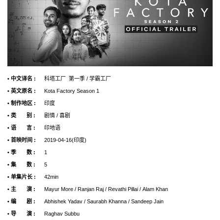
• 中文译名 :
科塔工厂 第一季 / 学霸工厂
• 英文原名 :
Kota Factory Season 1
• 制作地区 :
印度
• 类 别 :
剧情 / 喜剧
• 语 言 :
印地语
• 首映时间 :
2019-04-16(印度)
• 季 数 :
1
• 集 数 :
5
• 单集片长 :
42min
• 主 演 :
Mayur More / Ranjan Raj / Revathi Pillai / Alam Khan
• 编 剧 :
Abhishek Yadav / Saurabh Khanna / Sandeep Jain
• 导 演 :
Raghav Subbu