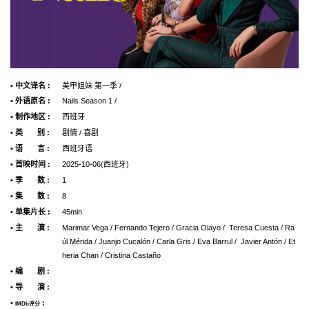
• 中文译名 :
美甲姐妹 第一季 /
• 外语原名 :
Nails Season 1 /
• 制作地区 :
西班牙
• 类 别 :
剧情 / 喜剧
• 语 言 :
西班牙语
• 首映时间 :
2025-10-06(西班牙)
• 季 数 :
1
• 集 数 :
8
• 单集片长 :
45min
• 主 演 :
Marimar Vega / Fernando Tejero / Gracia Olayo / Teresa Cuesta / Ra
úl Mérida / Juanjo Cucalón / Carla Gris / Eva Barrul / Javier Antón / Et
heria Chan / Cristina Castaño
• 编 剧 :
• 导 演 :
•
:
IMDb评分