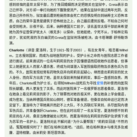
感到烦恼的盖世太保干部，为了挽回婚姻而决定把她关在监狱中，Greta表示自
己已怀孕，对方却一拳打向她的下腹致使流产。结果在监狱中渡过两年光阴，反
思自己所作所为，狱友最后遭到枪毙而体会死亡的恐惧及明白到纳粹主义恐怖本
质，自己的荣华富贵是建筑于恐怖统治之上，自己最后遭到反噬。不知自己何时
会受到枪决，日夜不安。后来，纳粹德国灭亡前夕，该名盖世太保干部前来希望
她为其作证曾保护犹太人（维克多）以保命，但她拒绝，宁死不从，于柏林沦陷
前夕，犹如死寂的灰白幽灵的Greta在监狱刑场被枪决。由卡塔琳娜·舒特勒饰
演。
Charlotte
（译音:夏洛特，生于1921–殁于2003），有志女青年，暗恋着Wilhel
m，立志报效国家，而成为战地医院的护士。受护士长之命而与医院志愿工作者
进行面试，前来面试的一位名叫莉莉亚的女子因懂德语而招收她作志愿者，但事
实上她是犹太人而家人遭杀害，终成为间谍潜入军医院偷取药物及杀害伤兵为目
的。不久，医院发现经常有药物失窃并向莉莉亚起疑心，继而查出莉莉亚的犹太
人身份，而向军方出卖了她，盖世太保前来拘捕莉莉亚，事后一直感到自责。两
年后，Charlotte成为护士长，在得知Wilhelm战死后为寻找
爱情
的补偿而向医院
院长献媚，两人更发生了关系。而此时医院来了一名俄罗斯志愿者桑亚，夏洛特
在她身上看见莉莉亚的影子，为了赎罪而对她百般关怀，更在她身上学会俄语，
成为密友。当纳粹德国兵败如山倒时，德军准备撤退，但桑亚自知命运已定而决
定留下，夏洛特为了带她离开而赶不上大队，不久苏联红军来到，杀尽医院内德
军伤兵后，并准备强奸Charlotte，但在此时出现了一名女军官，夏洛特想不到莉
莉亚尚在人间，桑亚当晚便被处以死刑，而夏洛特则在莉莉亚的保护及求情下成
为苏军的一名护士。夏洛特对此不解问道:“为什么要帮我？”莉莉亚回道:“不然的
话，冤冤相报何时了？我们在柏林见面吧。”战后，她在柏林故乡与维克多及威
廉．温特相聚。由米莉安·斯坦恩饰演。