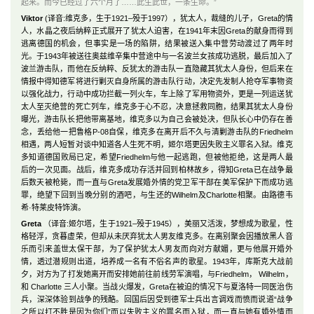
起来。而今已经过了六个月了……此生此世，一条生命。
”
Viktor
(译音:维克多，生于1921–殁于1997），犹太人，裁缝的儿子，Greta的情
人，水晶之夜后纳粹正式展开了犹太人迫害，在1941年末因Greta的献身而得到
逃离德国的机会，但事实是一场的陷阱，结果被送入集中营劳动渡过了两年时
光。于1943年被送往奥兹维辛集中营途中与一名波兰女孩成功逃脱，最后加入了
波兰游击队，而他在反纳粹、反犹太的游击队一直隐藏其犹太人身份，但后来在
情报中得知德军将进行剿灭自身所属的游击队行动，决定先发制人抢夺军事物资
以强化战力，行动中成功拦截一列火车，车上除了军用物资外，更是一列运送犹
太人至灭绝营的死亡列车，维克多于心不忍，决意拯救同胞，结果其犹太人身份
曝光，游击队长把他带离基地，维克多以为自己会被处决，但队长心中仍存在善
念，丢给他一把鲁格P-08自保，维克多在离开后不久与清剿游击队的Friedhelm
相遇，两人短暂对谈中知道各人生死不明，姬尔塔更因失败主义罪名入狱。维克
多知道德国败局已定，希望Friedhelm与他一起逃跑，但被他拒绝，这是两人最
后的一次见面。战后，维克多成功存活并回到柏林故乡，得知Greta已在战争最
后数天被枪毙，而一直与Greta发展婚外情的党卫军干部在美军保护下而成功逃
罪，绝望下回到当晚分别的酒吧，与生还的Wilhelm及Charlotte相聚。由路德韦
希·特莱皮特饰演。
Greta
（译音:姬尔塔，生于1921–殁于1945），美丽又活泼，梦想成为歌星，性
格轻浮，贪暮虚荣，但却从未厌弃犹太人男友维克多。在离别聚会因播放黑人音
乐而引来盖世太保干部，为了保护犹太人男友而向对方献媚，更与他展开婚外
情，透过潜规则出道，培养成一名有不俗名声的歌星。1943年，库斯克大战前
夕，对方为了打发她离开而安排她前往前线劳军演唱，与Friedhelm， Wilhelm，
和 Charlotte 三人小聚。当战火爆发，Greta在被迫的情况下与夏洛特一同医治伤
兵，深深体验到战争的残酷。回国后因受到德军士兵出言调戏而愤而说道“战争
之所以打不胜是因为你们”而以失败主义的罪名而入狱，而一直与她有婚外情而