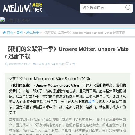
首页
>
美剧
>
剧情/历史
> 《我们的父辈第一季》Unsere Mütter, unsere Väter 迅雷下载
《我们的父辈第一季》Unsere Mütter, unsere Väte
r 迅雷下载
2020/12/22 19:21
8,488 浏览
0 评论
4 赞
英文全名Unsere Mütter, unsere Väter Season 1 (2013)：
《
我们的父辈
》（
Unsere Mütter, unsere Väter
，直译为《
我们的母亲，我们的
父亲
》），是一部关于二战的德国迷你电视剧，且只有三集，显得格外简洁而凝
练。以五个好友各不一样的故事遭遇穿插做为主线，凸显人性与反思。该剧也从
德国人的角度冷静客观描绘了第二次世界大战中苏德
战争
与犹太人大屠杀等情
节。因为渴望了解德国人眼中的二战，这部电视剧一经推出，就吸引了很多人的
关注。
本故事以Wilhelm Winter(译音:威廉·温特)的回忆形式展开。1941年对苏联战争前
夕，因为战争五个好友即将各散东西，他们启程前在酒吧聚会，约定圣诞节于柏
林相聚。“
我们五个人，五个朋友。全世界已经站在我们面前，我们只需要行动