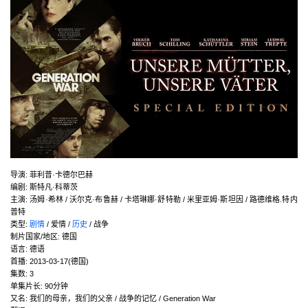
导演
:
菲利普·卡德尔巴赫
编剧
:
斯特凡·科蒂茨
主演
:
汤姆·希林 / 沃尔克·布鲁赫 / 卡塔琳娜·舒特勒 / 米里亚姆·斯坦因 / 路德维格.特内
普特
类型:
剧情
/ 爱情 /
历史
/ 战争
制片国家/地区:
德国
语言:
德语
首播:
2013-03-17(德国)
集数:
3
单集片长:
90分钟
又名:
我们的母亲，我们的父亲 / 战争的记忆 / Generation War