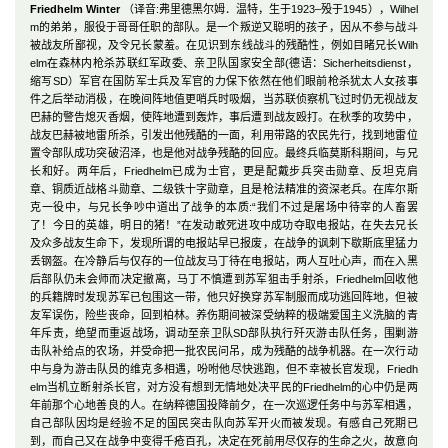
Friedhelm Winter
（译音:弗里德黑尔姆．温特，生于1923–殁于1945），Wilhel
m的弟弟，服役于哥哥任职的部队。是一个叛逆又聪明的孩子，因从不参与战斗
被战友所鄙视，及令兄长蒙羞。在见识到东线战斗的残酷性，例如目睹兄长Wilh
elm在森林内枪杀苏联红军政委、亲卫队国家安全部(德语：Sicherheitsdienst，
缩写SD）军官在国防军士兵及军官的力保下依然在他们眼前枪杀犹太人女孩事
件之后举动消极，在晚间阵地值更哨兵时吸烟，当苏联侦察机飞过时仍无视战友
巴赫的警告熄灭香烟，使阵地遭到轰炸，事后遭到战友殴打。在秋季的攻势中，
战友巴赫被地雷所杀，引发出他残酷的一面，利用带路的农民先行，找到地雷位
置令部队成功突破沼泽，也是他对战争残酷的回应。最终兵临莫斯科期间，与兄
长和好。两年后，Friedhelm已成为士官，更是配戴步兵突击勋章、反坦克肩
章、铜质近战格斗勋章、二级铁十字勋章，且是枪法精准的资深老兵。在库尔斯
克一役中，与兄长争吵中道出了战争的本质:“我们不过是屠场中待宰的人畜罢
了！今日的英雄，明日的猪！”在发动敢死进攻中成功夺取电报站，在失去兄长
及众多战友生命下，发现所谓的电报站早已报废，在战争的讽刺下歇斯底里猛力
丢钢盔。在冷静后与仅存的一位战友马丁待在电报站，两人互吐心声，而在入黑
后部队仍未会师而决定撤离，马丁不慎遭到苏军狙击手射杀，Friedhelm回收他
的兵籍牌时发现苏军已包围这一带，他只好换穿苏军制服而成功逃回阵地，但被
友军误伤，险些丧命，回到柏林。养伤期间被深受纳粹的极端爱国主义洗脑的青
年斥责，绝望而重返战场，调动至亲卫队SD部队执行歼灭游击队任务，围剿游
击队补给点的农场，并受命把一批农民问吊，成为残酷的战争机器。在一次行动
中与身为游击队员的维克多相遇，吩咐他尽快逃跑，但不幸被长官发现，Friedh
elm当机立断射杀长官，对方没有想到无情地处决平民的Friedhelm的心中仍是两
年前那个心地善良的人。在纳粹德国投降前夕，在一次巡逻任务中与苏军相遇，
自己部队因均是经验不足的国民突击队向苏军开火而被发现。有感自己死期已
到，而自己又在战争中变得千疮百孔，决定在死前用尽仅存的生命之火，故意向