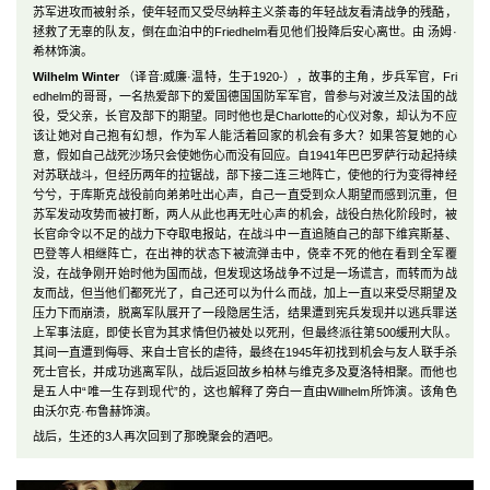
苏军进攻而被射杀，使年轻而又受尽纳粹主义荼毒的年轻战友看清战争的残酷，
拯救了无辜的队友，倒在血泊中的Friedhelm看见他们投降后安心离世。由 汤姆·
希林饰演。
Wilhelm Winter
（译音:威廉·温特，生于1920-），故事的主角，步兵军官，Fri
edhelm的哥哥，一名热爱部下的爱国德国国防军军官，曾参与对波兰及法国的战
役，受父亲，长官及部下的期望。同时他也是Charlotte的心仪对象，却认为不应
该让她对自己抱有幻想，作为军人能活着回家的机会有多大？如果答复她的心
意，假如自己战死沙场只会使她伤心而没有回应。自1941年巴巴罗萨行动起持续
对苏联战斗，但经历两年的拉锯战，部下接二连三地阵亡，使他的行为变得神经
兮兮，于库斯克战役前向弟弟吐出心声，自己一直受到众人期望而感到沉重，但
苏军发动攻势而被打断，两人从此也再无吐心声的机会，战役白热化阶段时，被
长官命令以不足的战力下夺取电报站，在战斗中一直追随自己的部下维宾斯基、
巴登等人相继阵亡，在出神的状态下被流弹击中，侥幸不死的他在看到全军覆
没，在战争刚开始时他为国而战，但发现这场战争不过是一场谎言，而转而为战
友而战，但当他们都死光了，自己还可以为什么而战，加上一直以来受尽期望及
压力下而崩溃，脱离军队展开了一段隐居生活，结果遭到宪兵发现并以逃兵罪送
上军事法庭，即使长官为其求情但仍被处以死刑，但最终派往第500缓刑大队。
其间一直遭到侮辱、来自士官长的虐待，最终在1945年初找到机会与友人联手杀
死士官长，并成功逃离军队，战后返回故乡柏林与维克多及夏洛特相聚。而他也
是五人中“唯一生存到现代”的，这也解释了旁白一直由Willhelm所饰演。该角色
由沃尔克·布鲁赫饰演。
战后，生还的3人再次回到了那晚聚会的酒吧。