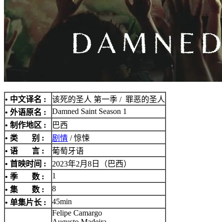
• 中文译名 :
该死的圣人 第一季 / 罪恶的圣人
Damned Saint Season 1
• 外语原名 :
• 制作地区 :
巴西
• 类 别 :
剧情
/ 惊悚
• 语 言 :
葡萄牙语
• 首映时间 :
2023年2月8日（巴西）
1
• 季 数 :
8
• 集 数 :
45min
• 单集片长 :
Felipe Camargo
Augusto Madeira