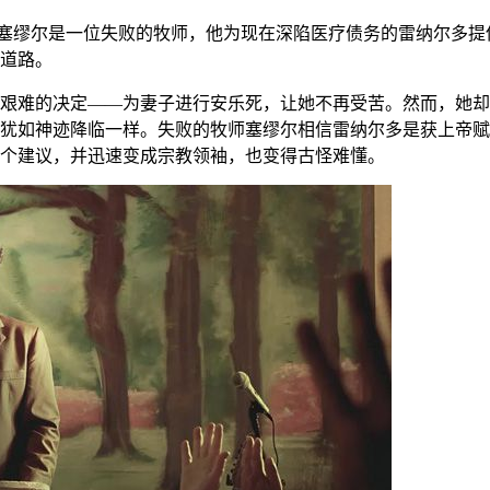
塞缪尔是一位失败的牧师，他为现在深陷医疗债务的雷纳尔多提
道路。
艰难的决定——为妻子进行安乐死，让她不再受苦。然而，她却
犹如神迹降临一样。失败的牧师塞缪尔相信雷纳尔多是获上帝赋
个建议，并迅速变成宗教领袖，也变得古怪难懂。