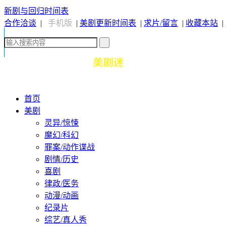
新剧与回归时间表
合作洽谈
|
手机版
|
美剧更新时间表
|
求片/留言
|
收藏本站
|
首页
美剧
灵异/惊悚
魔幻/科幻
罪案/动作谍战
剧情/历史
喜剧
律政/医务
动漫/动画
纪录片
综艺/真人秀