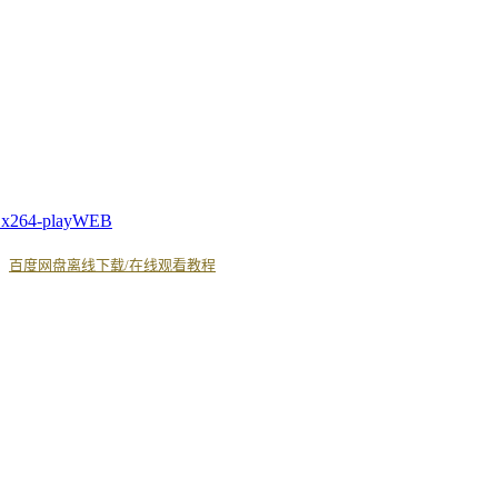
.x264-playWEB
丨
百度网盘离线下载/在线观看教程