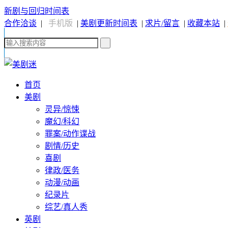
新剧与回归时间表
合作洽谈
|
手机版
|
美剧更新时间表
|
求片/留言
|
收藏本站
|
首页
美剧
灵异/惊悚
魔幻/科幻
罪案/动作谍战
剧情/历史
喜剧
律政/医务
动漫/动画
纪录片
综艺/真人秀
英剧