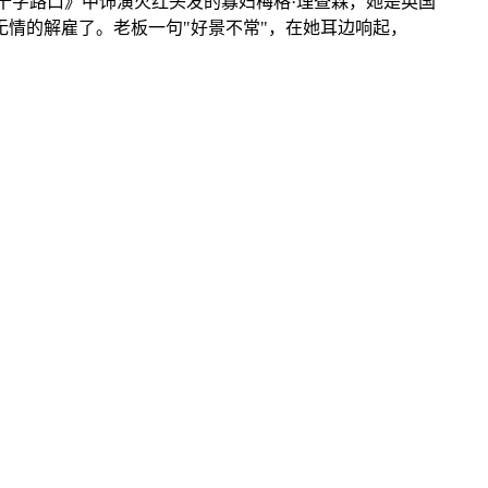
十字路口》中饰演火红头发的寡妇梅格·理查森，她是英国
无情的解雇了。老板一句"好景不常"，在她耳边响起，