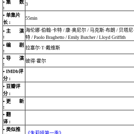
• 集 数
3
:
• 单集片
55min
长 :
海伦娜·伯翰·卡特 / 康·奥尼尔 / 马克斯·布朗 / 贝塔
• 主 演
:
特 / Paolo Braghetto / Emily Butcher / Lloyd Griffith
• 编 剧
拉塞尔·T·戴维斯
:
• 导 演
彼得·霍尔
:
•
IMDb评
分
:
• 豆瓣评
分 :
• 更 新
:
• 翻
译 :
• 类似推
《朱莉娅第一季》