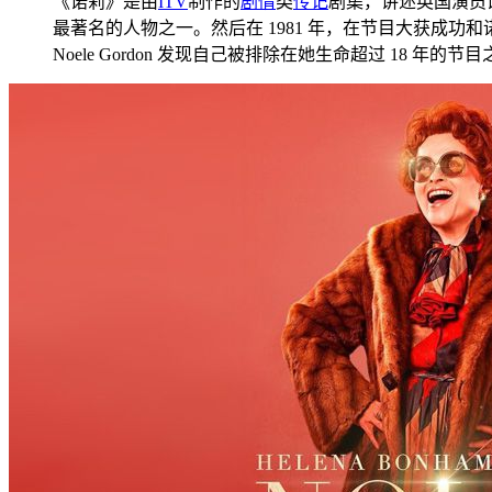
《诺莉》是由
ITV
制作的
剧情
类
传记
剧集，讲述英国演员
最著名的人物之一。然后在 1981 年，在节目大获成
Noele Gordon 发现自己被排除在她生命超过 18 年的节