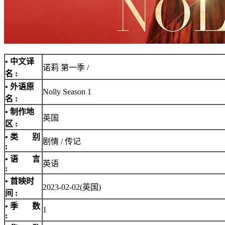
• 中文译
诺莉 第一季 /
名 :
• 外语原
Nolly Season 1
名 :
• 制作地
英国
区 :
• 类 别
剧情 / 传记
:
• 语 言
英语
:
• 首映时
2023-02-02(英国)
间 :
• 季 数
1
: