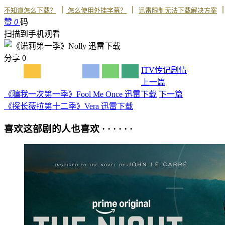
丨
丨
不知道怎么下载？
怎么使用外挂字幕？
迅雷限制无法下载解决方案
赞
0
码
扫描到手机观看
分享
0
ITV
传记
剧情
上一篇
《骗我一次第一季》Fool Me Once 迅雷下载
下一篇
《探长薇拉第十二季》Vera 迅雷下载
喜欢这部剧的人也喜欢 · · · · · ·