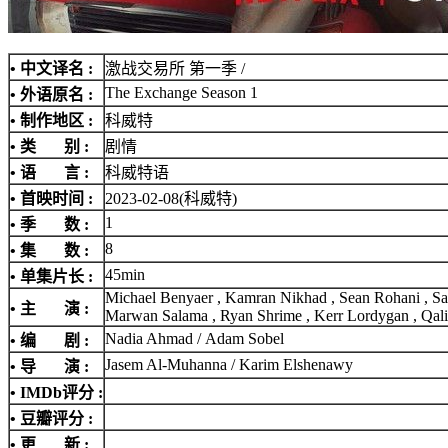
• 中文译名 :
激战交易所 第一季 /
The Exchange Season 1
• 外语原名 :
• 制作地区 :
科威特
• 类 别 :
剧情
• 语 言 :
科威特语
• 首映时间 :
2023-02-08(科威特)
1
• 季 数 :
8
• 集 数 :
45min
• 单集片长 :
Michael Benyaer , Kamran Nikhad , Sean Rohani , Sa
• 主 演 :
Marwan Salama , Ryan Shrime , Kerr Lordygan , Qalil
Nadia Ahmad / Adam Sobel
• 编 剧 :
Jasem Al-Muhanna / Karim Elshenawy
• 导 演 :
•
IMDb评分
:
• 豆瓣评分 :
• 更 新 :