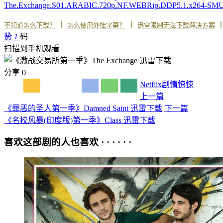
The.Exchange.S01.ARABIC.720p.NF.WEBRip.DDP5.1.x264-SM
丨
丨
不知道怎么下载？
怎么使用外挂字幕？
迅雷限制无法下载解决方案
赞
1
码
扫描到手机观看
分享
0
Netflix
剧情
惊悚
上一篇
《罪恶的圣人第一季》Damned Saint 迅雷下载
下一篇
《名校风暴(印度版)第一季》Class 迅雷下载
喜欢这部剧的人也喜欢 · · · · · ·