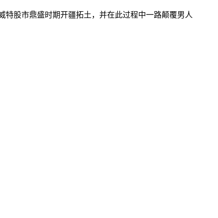
科威特股市鼎盛时期开疆拓土，并在此过程中一路颠覆男人