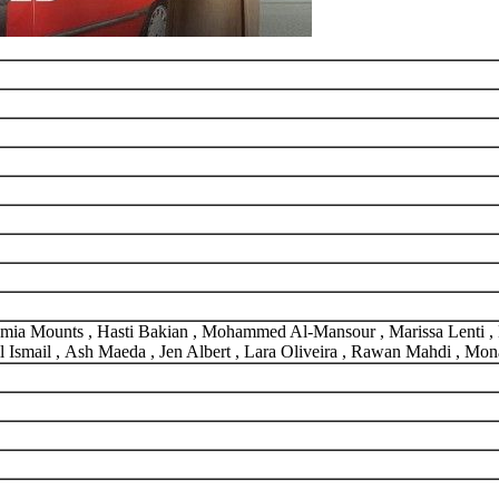
mia Mounts , Hasti Bakian , Mohammed Al-Mansour , Marissa Lenti , 
 Ismail , Ash Maeda , Jen Albert , Lara Oliveira , Rawan Mahdi , Mo