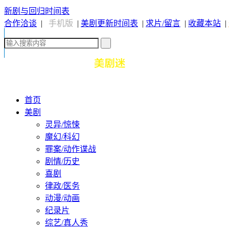
新剧与回归时间表
合作洽谈
|
手机版
|
美剧更新时间表
|
求片/留言
|
收藏本站
|
首页
美剧
灵异/惊悚
魔幻/科幻
罪案/动作谍战
剧情/历史
喜剧
律政/医务
动漫/动画
纪录片
综艺/真人秀