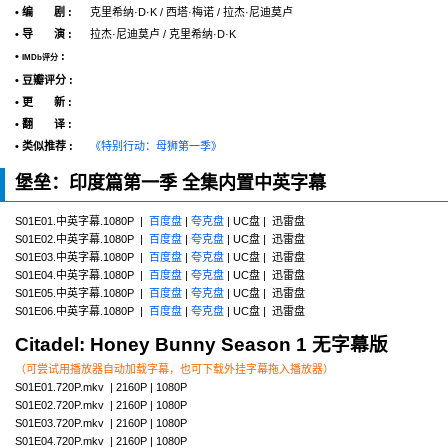
• 编 剧 :
克里希纳·D·K / 西塔·梅诺 / 拉杰·尼迪莫卢
• 导 演 :
拉杰·尼迪莫卢 / 克里希纳·D·K
•
:
IMDb评分
• 豆瓣评分 :
• 更 新 :
• 翻 译 :
• 类似推荐 :
《特别行动：母狮第一季》
堡垒：印度篇第一季 全集内置中英字幕
S01E01.中英字幕.1080P |
百度盘
|
夸克盘
| UC盘 | 迅雷盘
S01E02.中英字幕.1080P |
百度盘
|
夸克盘
| UC盘 | 迅雷盘
S01E03.中英字幕.1080P |
百度盘
|
夸克盘
| UC盘 | 迅雷盘
S01E04.中英字幕.1080P |
百度盘
|
夸克盘
| UC盘 | 迅雷盘
S01E05.中英字幕.1080P |
百度盘
|
夸克盘
| UC盘 | 迅雷盘
S01E06.中英字幕.1080P |
百度盘
|
夸克盘
| UC盘 | 迅雷盘
Citadel: Honey Bunny Season 1 无字幕版
（可尝试用播放器自动加载字幕，也可下载外挂字幕拖入播放器）
S01E01.720P.mkv | 2160P | 1080P
S01E02.720P.mkv | 2160P | 1080P
S01E03.720P.mkv | 2160P | 1080P
S01E04.720P.mkv | 2160P | 1080P