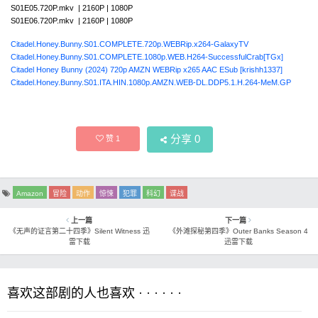
S01E05.720P.mkv | 2160P | 1080P
S01E06.720P.mkv | 2160P | 1080P
Citadel.Honey.Bunny.S01.COMPLETE.720p.WEBRip.x264-GalaxyTV
Citadel.Honey.Bunny.S01.COMPLETE.1080p.WEB.H264-SuccessfulCrab[TGx]
Citadel Honey Bunny (2024) 720p AMZN WEBRip x265 AAC ESub [krishh1337]
Citadel.Honey.Bunny.S01.ITA.HIN.1080p.AMZN.WEB-DL.DDP5.1.H.264-MeM.GP
分享
0
赞
1
Amazon
冒险
动作
惊悚
犯罪
科幻
谍战
上一篇
下一篇
《无声的证言第二十四季》Silent Witness 迅
《外滩探秘第四季》Outer Banks Season 4
雷下载
迅雷下载
喜欢这部剧的人也喜欢 · · · · · ·