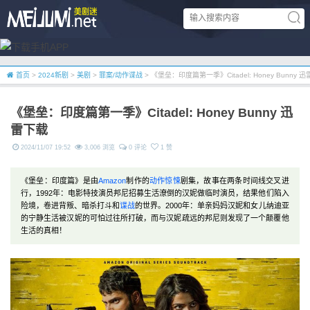
首页
>
2024新剧
>
美剧
>
罪案/动作谍战
> 《堡垒：印度篇第一季》Citadel: Honey Bunny 
《堡垒：印度篇第一季》Citadel: Honey Bunny 迅
雷下载
2024/11/07 19:52
3,006 浏览
0 评论
1 赞
《堡垒：印度篇》是由
Amazon
制作的
动作
惊悚
剧集，故事在两条时间线交叉进
行，1992年：电影特技演员邦尼招募生活潦倒的汉妮做临时演员，结果他们陷入
险境，卷进背叛、暗杀打斗和
谍战
的世界。2000年：单亲妈妈汉妮和女儿纳迪亚
的宁静生活被汉妮的可怕过往所打破，而与汉妮疏远的邦尼则发现了一个颠覆他
生活的真相！