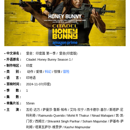
• 中文译名 :
堡垒：印度篇 第一季 / 堡垒(印度版)
• 外语原名 :
Citadel: Honey Bunny Season 1 /
• 制作地区 :
印度
• 类 别 :
动作 / 爱情 /
科幻
/ 惊悚 /
冒险
• 语 言 :
印地语
• 首映时间 :
2024-11-07(印度)
• 季 数 :
1
• 集 数 :
• 单集片长 :
55min
• 主 演 :
瓦伦·达万 / 萨曼莎·鲁斯·帕布 / 艾玛·坎宁 / 西卡德尔·基尔 / 斯塔萨·尼
科利奇 / Raimundo Querido / Mohit R Thakur / Ninad Mahajani / 凯·凯·
门农 / 西姆兰 / Shivankit Singh Parihar / Soham Majumdar / 萨基布·萨
利姆 / 塔莱瓦萨尔·维贾伊 / Kashvi Majmundar