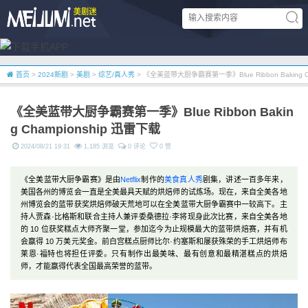
首页
>
2024新剧
>
美剧
>
综艺/真人秀
> 《全美蓝带大厨争霸赛第一季》Blue Ribbon Baking C
《全美蓝带大厨争霸赛第一季》Blue Ribbon Bakin
g Championship 迅雷下载
2024/08/21 19:31
1,185 浏览
0 评论
0 赞
《全美蓝带大厨争霸赛》是由
Netflix
制作的
美食
真人秀
剧集，讲述一百多年来，
美国各州的博览会一直是全美最具天赋的烘焙师的试炼场。现在，来自全美各地
州博览会的蓝带获奖烘焙师破天荒地可以在全美蓝带大厨争霸赛中一较高下。主
持人贾森·比格斯和联合主持人兼评委桑德拉·李将现身此次比赛，来自全美各地
的 10 位获奖糕点大师齐聚一堂，参加迄今为止规模最大的蓝带烘焙赛，并有机
会赢得 10 万美元奖金。前白宫糕点厨师比尔·约塞斯和屡获殊荣的手工烘焙师布
莱恩·福特也将担任评委。只有制作出最美味、最有创意和最精湛糕点的烘焙
师，才能赢得代表全国最高荣誉的蓝带。