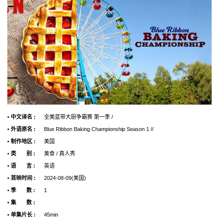
• 中文译名 :
全美蓝带大厨争霸赛 第一季 /
• 外语原名 :
Blue Ribbon Baking Championship Season 1 //
• 制作地区 :
美国
• 类 别 :
美食 / 真人秀
• 语 言 :
英语
• 首映时间 :
2024-08-09(美国)
• 季 数 :
1
• 集 数 :
• 单集片长 :
45min