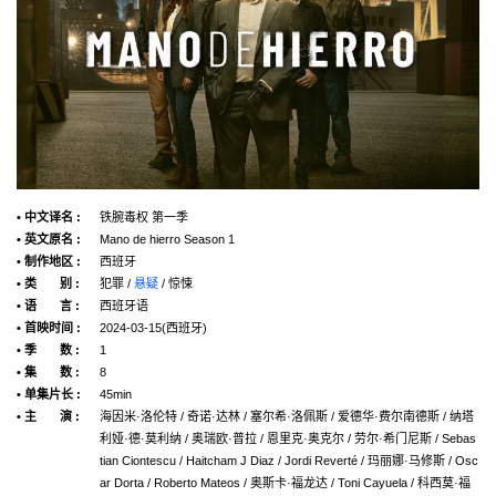
• 中文译名 :
铁腕毒权 第一季
• 英文原名 :
Mano de hierro Season 1
• 制作地区 :
西班牙
• 类 别 :
犯罪 /
悬疑
/ 惊悚
• 语 言 :
西班牙语
• 首映时间 :
2024-03-15(西班牙)
• 季 数 :
1
• 集 数 :
8
• 单集片长 :
45min
• 主 演 :
海因米·洛伦特 / 奇诺·达林 / 塞尔希·洛佩斯 / 爱德华·费尔南德斯 / 纳塔
利娅·德·莫利纳 / 奥瑞欧·普拉 / 恩里克·奥克尔 / 劳尔·希门尼斯 / Sebas
tian Ciontescu / Haitcham J Diaz / Jordi Reverté / 玛丽娜·马修斯 / Osc
ar Dorta / Roberto Mateos / 奥斯卡·福龙达 / Toni Cayuela / 科西莫·福