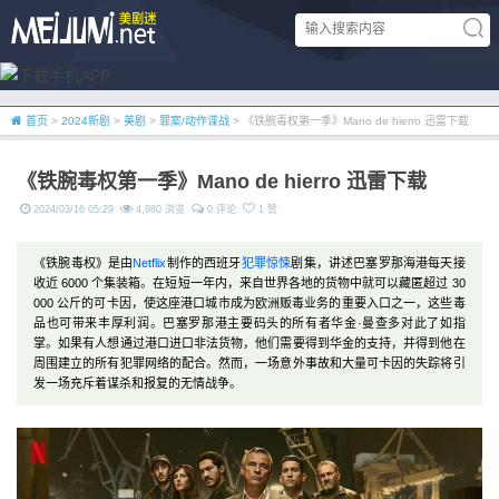
首页
>
2024新剧
>
美剧
>
罪案/动作谍战
> 《铁腕毒权第一季》Mano de hierro 迅雷下载
《铁腕毒权第一季》Mano de hierro 迅雷下载
2024/03/16 05:29
4,980 浏览
0 评论
1 赞
《铁腕毒权》是由
Netflix
制作的西班牙
犯罪
惊悚
剧集，讲述巴塞罗那海港每天接
收近 6000 个集装箱。在短短一年内，来自世界各地的货物中就可以藏匿超过 30
000 公斤的可卡因，使这座港口城市成为欧洲贩毒业务的重要入口之一，这些毒
品也可带来丰厚利润。巴塞罗那港主要码头的所有者华金·曼查多对此了如指
掌。如果有人想通过港口进口非法货物，他们需要得到华金的支持，并得到他在
周围建立的所有犯罪网络的配合。然而，一场意外事故和大量可卡因的失踪将引
发一场充斥着谋杀和报复的无情战争。