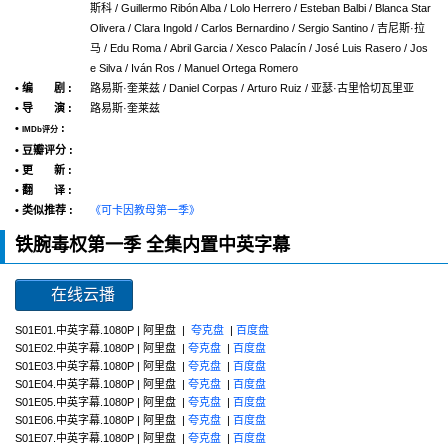
斯科 / Guillermo Ribón Alba / Lolo Herrero / Esteban Balbi / Blanca Star
Olivera / Clara Ingold / Carlos Bernardino / Sergio Santino / 吉尼斯·拉
马 / Edu Roma / Abril Garcia / Xesco Palacín / José Luis Rasero / Jos
e Silva / Iván Ros / Manuel Ortega Romero
• 编 剧 :
路易斯·奎莱兹 / Daniel Corpas / Arturo Ruiz / 亚瑟·古里恰切瓦里亚
• 导 演 :
路易斯·奎莱兹
•
:
IMDb评分
• 豆瓣评分 :
• 更 新 :
• 翻 译 :
• 类似推荐 :
《可卡因教母第一季》
铁腕毒权第一季 全集内置中英字幕
在线云播
S01E01.中英字幕.1080P | 阿里盘 |
夸克盘
|
百度盘
S01E02.中英字幕.1080P | 阿里盘 |
夸克盘
|
百度盘
S01E03.中英字幕.1080P | 阿里盘 |
夸克盘
|
百度盘
S01E04.中英字幕.1080P | 阿里盘 |
夸克盘
|
百度盘
S01E05.中英字幕.1080P | 阿里盘 |
夸克盘
|
百度盘
S01E06.中英字幕.1080P | 阿里盘 |
夸克盘
|
百度盘
S01E07.中英字幕.1080P | 阿里盘 |
夸克盘
|
百度盘