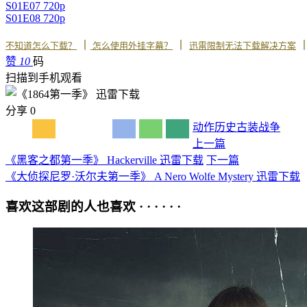
S01E07 720p
S01E08 720p
丨
丨
不知道怎么下载？
怎么使用外挂字幕？
迅雷限制无法下载解决方案
赞
10
码
扫描到手机观看
分享
0
动作
历史
古装
战争
上一篇
《黑客之都第一季》 Hackerville 迅雷下载
下一篇
《大侦探尼罗·沃尔夫第一季》 A Nero Wolfe Mystery 迅雷下载
喜欢这部剧的人也喜欢 · · · · · ·