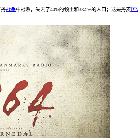
普丹
战争
中战败，失去了40%的领土和38.5%的人口；这是丹麦
历