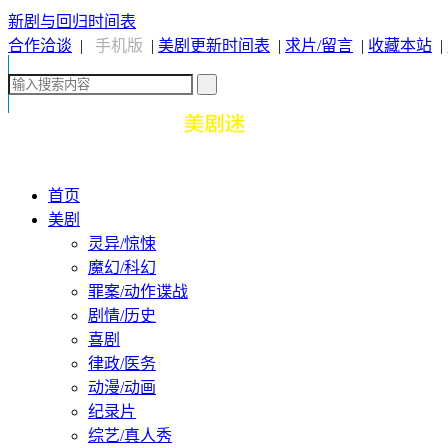
新剧与回归时间表
合作洽谈
|
手机版
|
美剧更新时间表
|
求片/留言
|
收藏本站
|
首页
美剧
灵异/惊悚
魔幻/科幻
罪案/动作谍战
剧情/历史
喜剧
律政/医务
动漫/动画
纪录片
综艺/真人秀