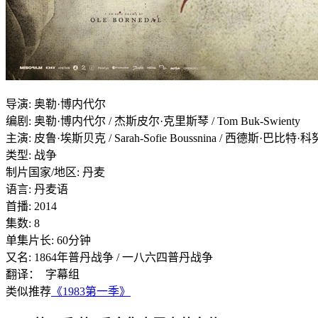
导演
:
奥勒·博内代尔
编剧
:
奥勒·博内代尔 / 杰斯皮尔·克里斯琴 / Tom Buk-Swienty
主演
:
皮鲁·埃斯贝克 / Sarah-Sofie Boussnina / 西德斯·巴比特·科努德
类型:
战争
制片国家/地区:
丹麦
语言:
丹麦语
首播:
2014
集数:
8
单集片长:
60分钟
又名:
1864年普丹战争 / 一八六四普丹战争
翻译： 字幕组
类似推荐
《1983第一季》