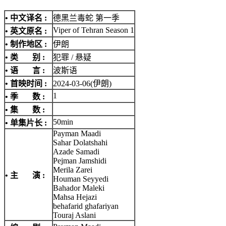
• 中文译名 :
德黑兰毒蛇 第一季
Viper of Tehran Season 1
• 英文原名 :
• 制作地区 :
伊朗
• 类 别 :
犯罪 / 悬疑
• 语 言 :
波斯语
• 首映时间 :
2024-03-06(伊朗)
1
• 季 数 :
• 集 数 :
50min
• 单集片长 :
Payman Maadi
Sahar Dolatshahi
Azade Samadi
Pejman Jamshidi
Merila Zarei
• 主 演 :
Houman Seyyedi
Bahador Maleki
Mahsa Hejazi
behafarid ghafariyan
Touraj Aslani