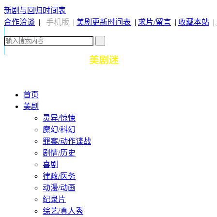
新剧与回归时间表
合作洽谈
|
手机版
|
美剧更新时间表
|
求片/留言
|
收藏本站
|
首页
美剧
灵异/惊悚
魔幻/科幻
罪案/动作谍战
剧情/历史
喜剧
律政/医务
动漫/动画
纪录片
综艺/真人秀