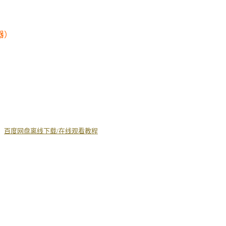
器）
丨
百度网盘离线下载/在线观看教程