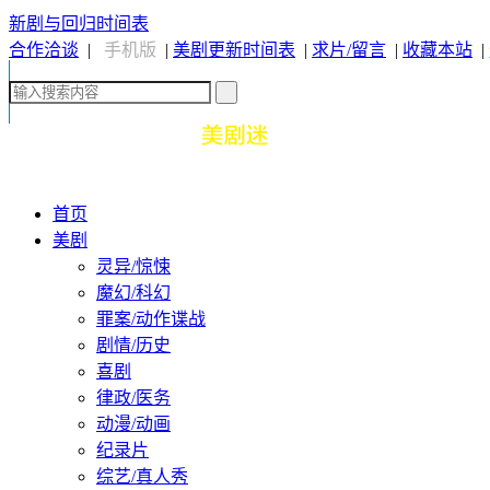
新剧与回归时间表
合作洽谈
|
手机版
|
美剧更新时间表
|
求片/留言
|
收藏本站
|
首页
美剧
灵异/惊悚
魔幻/科幻
罪案/动作谍战
剧情/历史
喜剧
律政/医务
动漫/动画
纪录片
综艺/真人秀