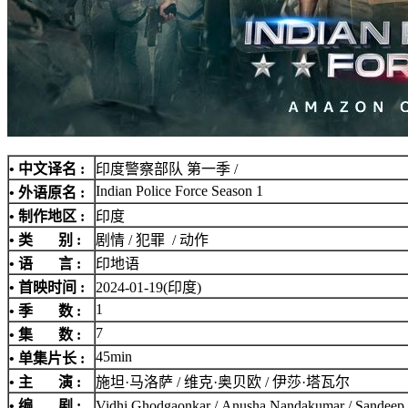
• 中文译名 :
印度警察部队 第一季 /
Indian Police Force Season 1
• 外语原名 :
• 制作地区 :
印度
• 类 别 :
剧情 / 犯罪 / 动作
• 语 言 :
印地语
• 首映时间 :
2024-01-19(印度)
1
• 季 数 :
7
• 集 数 :
45min
• 单集片长 :
• 主 演 :
施坦·马洛萨 / 维克·奥贝欧 / 伊莎·塔瓦尔
• 编 剧 :
Vidhi Ghodgaonkar / Anusha Nandakumar / Sandee