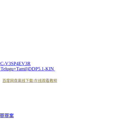
.AAC-V3SP4EV3R
+Telugu+Tamil)DDP5.1-KIN
丨
百度网盘离线下载/在线观看教程
罪
罪案