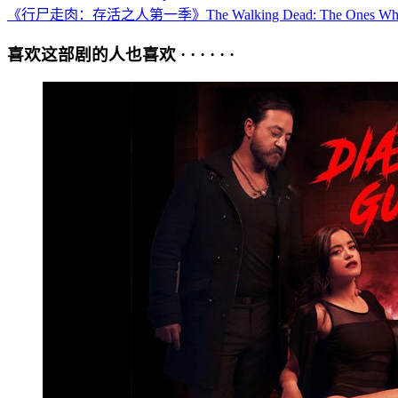
《行尸走肉：存活之人第一季》The Walking Dead: The Ones Wh
喜欢这部剧的人也喜欢 · · · · · ·