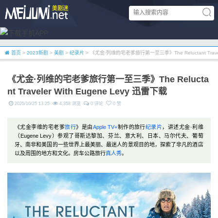
首页
>
2023新剧
>
美剧
>
纪录片
> 《尤金·列维的宅老爹旅行第一至三季》The Reluctant Travele
《尤金·列维的宅老爹旅行第一至三季》The Relucta
nt Traveler With Eugene Levy 迅雷下载
2025/10/25 13:25
4,358 浏览
0 评论
0 赞
《尤金李维的宅老爹
旅行
》是由
Apple TV+
制作的旅行
纪录片
，讲述尤金·利维
（Eugene Levy）参观了哥斯达黎加、芬兰、意大利、日本、马尔代夫、葡萄
牙、南非和美国的一些世界上最美丽、最迷人的景观目的地，探索了非凡的酒店
以及周围的地方和文化。房车公路旅行
真人秀
。