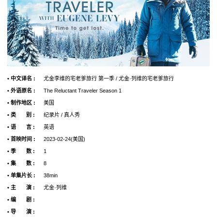
• 中文译名 :
尤金李维的宅老爹旅行 第一季 / 尤金·列维的宅老爹旅行
• 外语原名 :
The Reluctant Traveler Season 1
• 制作地区 :
美国
• 类 别 :
纪录片 / 真人秀
• 语 言 :
英语
• 首映时间 :
2023-02-24(美国)
• 季 数 :
1
• 集 数 :
8
• 单集片长 :
38min
• 主 演 :
尤金·列维
• 编 剧 :
• 导 演 :