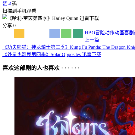
赞
4
码
扫描到手机观看
分享
0
HBO
冒险
动作
动画
喜剧
上一篇
《功夫熊猫：神龙骑士第三季》Kung Fu Panda: The Dragon Kn
《外星也难民第四季》Solar Opposites 迅雷下载
喜欢这部剧的人也喜欢 · · · · · ·