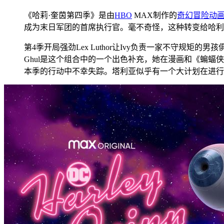
《哈莉·奎茵第四季》是由
HBO
MAX制作的
奇幻
冒险
动
成为末日军团的首席执行官。毫不奇怪，这种转变给哈利
第4季开局强劲Lex Luthor让Ivy负责一家不守规矩
Ghul是这个组合中的一个出色补充，她在漫画和《蝙
本季的行动中不幸失踪。塔利亚似乎有一个大计划在进行