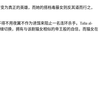
转变为真正的英雄，而她的搭档毒藤女则反其道而行之，
不用夜翼不作为诱饵来阻止一名连环杀手。Talia al-
无缝切换，拥有与该剧猫女相似的帝王般的自信，而猫女在