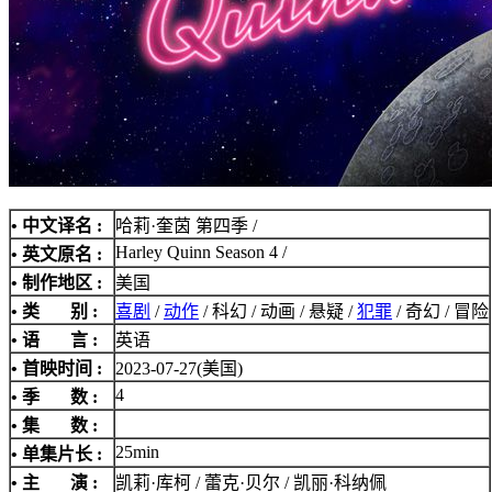
• 中文译名 :
哈莉·奎茵 第四季 /
Harley Quinn Season 4 /
• 英文原名 :
• 制作地区 :
美国
• 类 别 :
喜剧
/
动作
/ 科幻 / 动画 / 悬疑 /
犯罪
/ 奇幻 / 冒险
• 语 言 :
英语
• 首映时间 :
2023-07-27(美国)
4
• 季 数 :
• 集 数 :
25min
• 单集片长 :
• 主 演 :
凯莉·库柯 / 蕾克·贝尔 / 凯丽·科纳佩