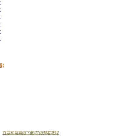
盘
盘
盘
盘
盘
盘
器）
丨
百度网盘离线下载/在线观看教程