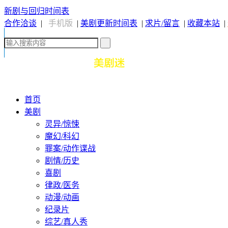
新剧与回归时间表
合作洽谈
|
手机版
|
美剧更新时间表
|
求片/留言
|
收藏本站
|
首页
美剧
灵异/惊悚
魔幻/科幻
罪案/动作谍战
剧情/历史
喜剧
律政/医务
动漫/动画
纪录片
综艺/真人秀