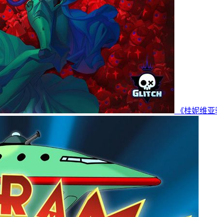
《桂妮维亚骑士