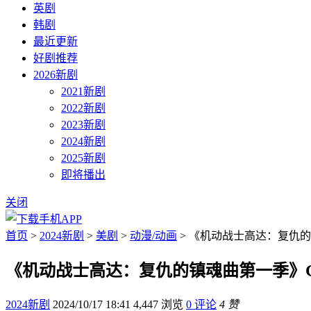
英剧
韩剧
最近更新
好剧推荐
2026新剧
2021新剧
2022新剧
2023新剧
2024新剧
2025新剧
即将播出
关闭
首页
>
2024新剧
>
美剧
>
动漫/动画
> 《机动战士高达：复仇的镇魂曲第
《机动战士高达：复仇的镇魂曲第一季》Gundam:
2024新剧
2024/10/17 18:41
4,447 浏览
0 评论
4 赞