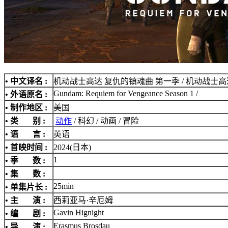
• 中文译名 :
机动战士高达 复仇的镇魂曲 第一季 / 机动战士
Gundam: Requiem for Vengeance Season 1 /
• 外语原名 :
• 制作地区 :
美国
• 类 别 :
动作
/ 科幻 / 动画 / 冒险
• 语 言 :
英语
• 首映时间 :
2024(日本)
1
• 季 数 :
• 集 数 :
25min
• 单集片长 :
• 主 演 :
西莉亚马·辛厄姆
Gavin Hignight
• 编 剧 :
Erasmus Brosdau
• 导 演 :