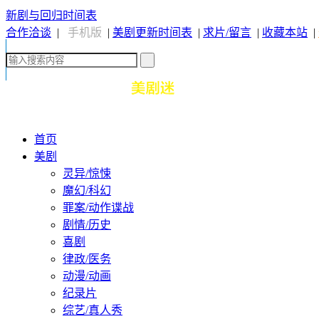
新剧与回归时间表
合作洽谈
|
手机版
|
美剧更新时间表
|
求片/留言
|
收藏本站
|
首页
美剧
灵异/惊悚
魔幻/科幻
罪案/动作谍战
剧情/历史
喜剧
律政/医务
动漫/动画
纪录片
综艺/真人秀