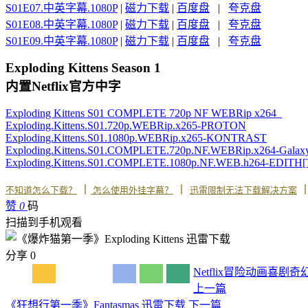
S01E07.中英字幕.1080P
|
磁力下载
|
百度盘
|
夸克盘
S01E08.中英字幕.1080P
|
磁力下载
|
百度盘
|
夸克盘
S01E09.中英字幕.1080P
|
磁力下载
|
百度盘
|
夸克盘
Exploding Kittens Season 1
内置Netflix官方中字
Exploding Kittens S01 COMPLETE 720p NF WEBRip x264
Exploding.Kittens.S01.720p.WEBRip.x265-PROTON
Exploding.Kittens.S01.1080p.WEBRip.x265-KONTRAST
Exploding.Kittens.S01.COMPLETE.720p.NF.WEBRip.x264-Gala
Exploding.Kittens.S01.COMPLETE.1080p.NF.WEB.h264-EDITH[
丨
丨
不知道怎么下载？
怎么使用外挂字幕？
迅雷限制无法下载解决方案
赞
0
码
扫描到手机观看
分享
0
Netflix
冒险
动画
喜剧
奇
上一篇
《狂想行第一季》Fantasmas 迅雷下载
下一篇