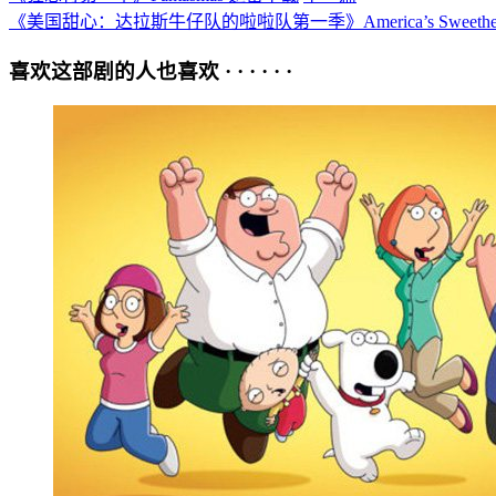
《美国甜心：达拉斯牛仔队的啦啦队第一季》America’s Sweethearts: Da
喜欢这部剧的人也喜欢 · · · · · ·