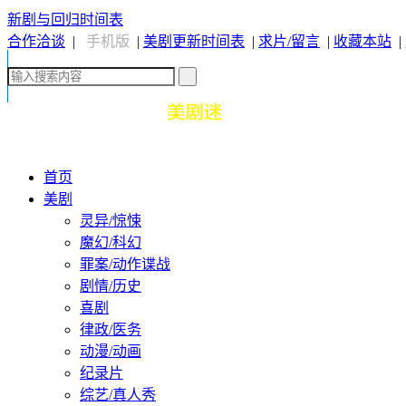
新剧与回归时间表
合作洽谈
|
手机版
|
美剧更新时间表
|
求片/留言
|
收藏本站
|
首页
美剧
灵异/惊悚
魔幻/科幻
罪案/动作谍战
剧情/历史
喜剧
律政/医务
动漫/动画
纪录片
综艺/真人秀