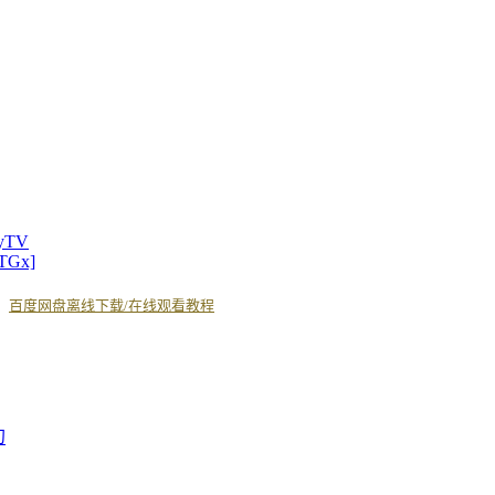
xyTV
TGx]
丨
百度网盘离线下载/在线观看教程
幻