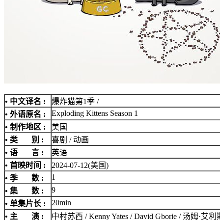
• 中文译名 :
爆炸猫第1季 /
Exploding Kittens Season 1
• 外语原名 :
• 制作地区 :
美国
• 类 别 :
喜剧 / 动画
• 语 言 :
英语
• 首映时间 :
2024-07-12(美国)
1
• 季 数 :
9
• 集 数 :
20min
• 单集片长 :
• 主 演 :
中村苏西 / Kenny Yates / David Gborie / 