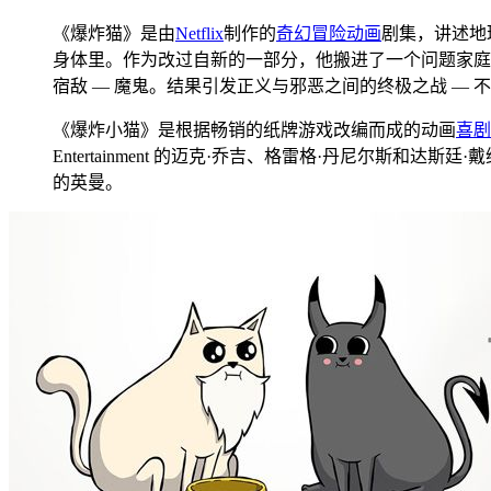
《爆炸猫》是由
Netflix
制作的
奇幻
冒险
动画
剧集，讲述地
身体里。作为改过自新的一部分，他搬进了一个问题家庭
宿敌 — 魔鬼。结果引发正义与邪恶之间的终极之战 —
《爆炸小猫》是根据畅销的纸牌游戏改编而成的动画
喜剧
Entertainment 的迈克·乔吉、格雷格·丹尼尔斯和达斯廷·戴维
的英曼。