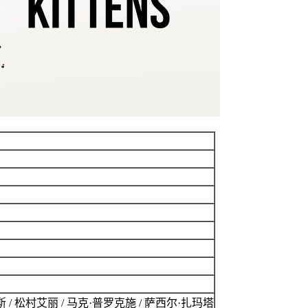
汤姆·艾利斯 / 松村艾丽 / 马克·普罗克施 / 萨西尔·扎玛塔