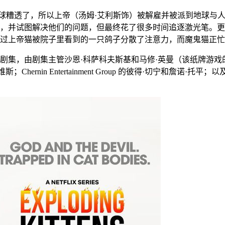
球糟透了，所以上帝（汤姆·艾利斯饰）被解雇并被派到地球与
，并试图解决他们的问题，但最终花了很多时间追逐激光笔。更
 不过上帝猫被院子里看到的一只鸽子分散了注意力，而魔鬼猫正
剧集，由剧集主管沙恩·科萨科夫斯基和马修·英曼（该纸牌游戏的联
斯；Chernin Entertainment Group 的彼得·切宁和詹诺·托