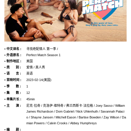
• 中文译名 :
寻找绝配情人 第一季 /
• 外语原名 :
Perfect Match Season 1
• 制作地区 :
美国
• 类 别 :
爱情 / 真人秀
• 语 言 :
英语
• 首映时间 :
2023-02-14(美国)
• 季 数 :
1
• 集 数 :
12
• 单集片长 :
45min
• 主 演 :
尼克·拉奇 / 克洛伊·维特奇 / 弗兰西斯卡·法拉格 / Joey Sasso / William
James Richardson / Dom Gabriel / Nick Uhlenhuth / Savannah Palaci
o / Shayne Jansen / Mitchell Eason / Bartise Bowden / Zay Wilson / Da
mian Powers / Calvin Crooks / Abbey Humphreys
• 编 剧 :