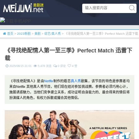
首页
>
2023新剧
>
美剧
>
综艺/真人秀
> 《寻找绝配情人第一至三季》Perfect Match 迅雷下载
《寻找绝配情人第一至三季》Perfect Match 迅雷下
载
2025/08/15 21:01
5,478 浏览
0 评论
4 赞
《寻找绝配情人》是由
Netflix
制作的婚恋
真人秀
剧集，该节目的特色是参赛者均
来自Netflix 其他真人秀节目，他们现在结对参加挑战赛。参赛者必须巧用心计，
施展诱惑魅力，当他们竞争建立关系，成功证明自身能力的、最合得来的情侣将
扮演媒人的角色，有权力拆散或撮合其他情侣。