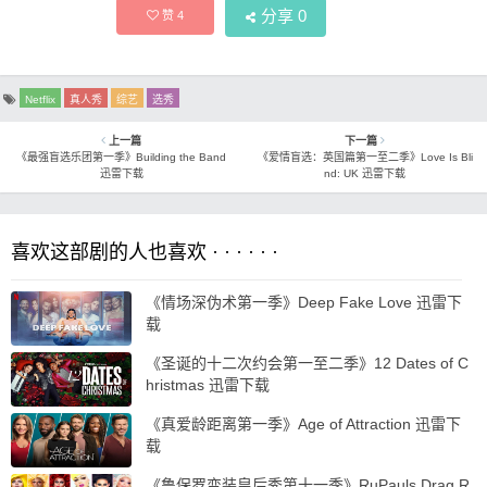
分享
0
赞
4
Netflix
真人秀
综艺
选秀
上一篇
下一篇
《最强盲选乐团第一季》Building the Band
《爱情盲选：英国篇第一至二季》Love Is Bli
迅雷下载
nd: UK 迅雷下载
喜欢这部剧的人也喜欢 · · · · · ·
《情场深伪术第一季》Deep Fake Love 迅雷下
载
《圣诞的十二次约会第一至二季》12 Dates of C
hristmas 迅雷下载
《真爱龄距离第一季》Age of Attraction 迅雷下
载
《鲁保罗变装皇后秀第十一季》RuPauls Drag R