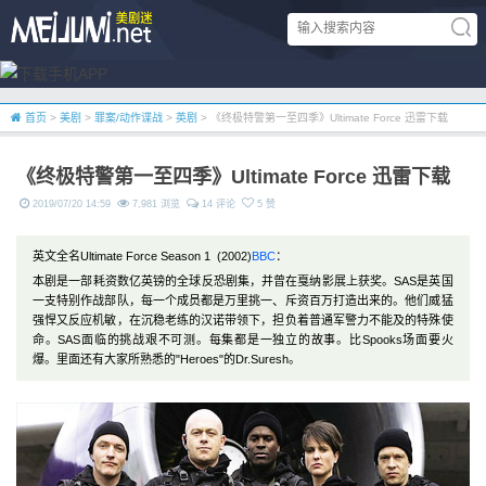
首页
>
美剧
>
罪案/动作谍战
>
英剧
> 《终极特警第一至四季》Ultimate Force 迅雷下载
《终极特警第一至四季》Ultimate Force 迅雷下载
2019/07/20 14:59
7,981 浏览
14 评论
5 赞
英文全名Ultimate Force Season 1 (2002)
BBC
：
本剧是一部耗资数亿英镑的全球反恐剧集，并曾在戛纳影展上获奖。SAS是英国
一支特别作战部队，每一个成员都是万里挑一、斥资百万打造出来的。他们威猛
强悍又反应机敏，在沉稳老练的汉诺带领下，担负着普通军警力不能及的特殊使
命。SAS面临的挑战艰不可测。每集都是一独立的故事。比Spooks场面要火
爆。里面还有大家所熟悉的"Heroes"的Dr.Suresh。