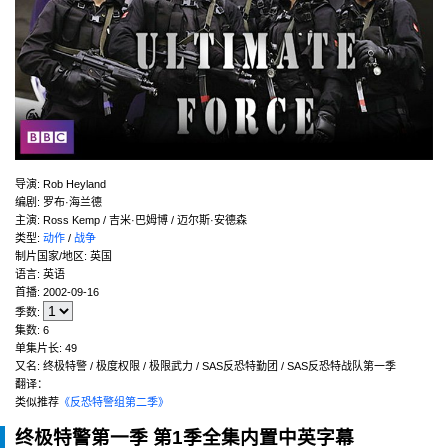
导演
:
Rob Heyland
编剧
:
罗布·海兰德
主演
:
Ross Kemp / 吉米·巴姆博 / 迈尔斯·安德森
类型:
动作
/
战争
制片国家/地区:
英国
语言:
英语
首播:
2002-09-16
季数:
集数:
6
单集片长:
49
又名:
终极特警 / 极度权限 / 极限武力 / SAS反恐特勤团 / SAS反恐特战队第一季
翻译：
类似推荐
《反恐特警组第二季》
终极特警第一季
第1季全集内置中英字幕