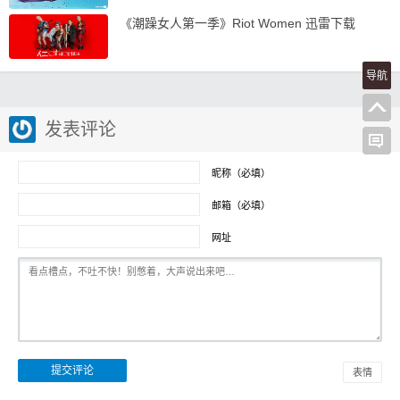
《潮躁女人第一季》Riot Women 迅雷下载
导航
发表评论
昵称（必填）
邮箱（必填）
网址
表情