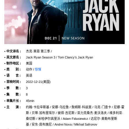
• 中文译名 :
杰克·莱恩 第三季 /
• 英文原名 :
Jack Ryan Season 3 / Tom Clancy’s Jack Ryan
• 制作地区 :
美国
• 类 别 :
动作 /
惊悚
• 语 言 :
英语
• 首映时间 :
2022-12-21(美国)
• 季 数 :
3
• 集 数 :
8
• 单集片长 :
45min
• 主 演 :
约翰·卡拉辛斯基 / 安娜·乌拉鲁 / 詹姆斯·科兹莫 / 马克·门查卡 / 尼娜·霍
斯 / 贝蒂·加布里埃尔 / 彼得·吉尼斯 / 亚力克桑杰·麦沃洛夫 / 维多利亚·
桑切斯 / 米哈伊尔高里沃 / Adam Fidusiewicz / 达尼尔·奥勒布里斯
基 / 安东·庞布施尼 / Andrei Nova / Mikhail Safronov