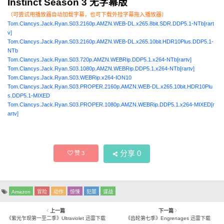
Instinct Season 3 无字幕版
（可尝试用播放器自动加载字幕，也可下载外挂字幕拖入播放器）
Tom.Clancys.Jack.Ryan.S03.2160p.AMZN.WEB-DL.x265.8bit.SDR.DDP5.1-NTb[rart
v]
Tom.Clancys.Jack.Ryan.S03.2160p.AMZN.WEB-DL.x265.10bit.HDR10Plus.DDP5.1-
NTb
Tom.Clancys.Jack.Ryan.S03.720p.AMZN.WEBRip.DDP5.1.x264-NTb[rartv]
Tom.Clancys.Jack.Ryan.S03.1080p.AMZN.WEBRip.DDP5.1.x264-NTb[rartv]
Tom.Clancys.Jack.Ryan.S03.WEBRip.x264-ION10
Tom.Clancys.Jack.Ryan.S03.PROPER.2160p.AMZN.WEB-DL.x265.10bit.HDR10Plu
s.DDP5.1-MIXED
Tom.Clancys.Jack.Ryan.S03.PROPER.1080p.AMZN.WEBRip.DDP5.1.x264-MIXED[r
artv]
分享
0
赞
3
Amazon
冒险
动作
惊悚
犯罪
谍战
上一篇
下一篇
《紫光乍现第一至二季》Ultraviolet 迅雷下载
《齿轮第七季》Engrenages 迅雷下载