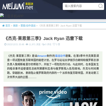
首页
>
美剧
>
罪案/动作谍战
> 《杰克·莱恩第三季》Jack Ryan 迅雷下载
《杰克·莱恩第三季》Jack Ryan 迅雷下载
2022/12/21 20:48
11,971 浏览
0 评论
3 赞
《杰克·莱恩第三季》是由
Amazon
制作的
谍战
动作
剧集，在第3季中杰克莱恩调
查一项试图恢复苏联帝国的秘密计划，在罗马站站长伊丽莎白赖特和俄罗斯总部
负责人詹姆斯格里尔的帮助下，开始了一项危险的行动。与此同时，在本国发生
的暗杀事件迫使捷克总统阿莱娜科瓦奇与俄罗斯陷入危险境地。杰克与时间赛
跑，穿越欧洲，意欲阻止俄罗斯政府内部的一个派系恢复苏联帝国，并发动第三
次世界大战的企图............