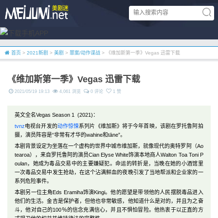
首页
>
2021新剧
>
美剧
>
罪案/动作谍战
> 《维加斯第一季》Vegas 迅雷下载
《维加斯第一季》Vegas 迅雷下载
2021/05/19 19:13
4,061 浏览
0 评论
1 赞
英文全名Vegas Season 1 (2021)：
tvnz
电视台开发的
动作
惊悚
系列片《维加斯》将于今年首映，该剧在罗托鲁阿拍
摄，演员阵容是“非常有才华的wahine和tāne”。
本剧背景设定为坐落在一个虚构的世界中城市维加斯，就像现代的奥特罗阿（Ao
tearoa），来自罗托鲁阿的演员Cian Elyse White饰演本地商人Walton Toa Toni P
oulan，她成为毒品交易中的主要嫌疑犯。命运的转折是，当晚在她的小酒馆里
一次毒品交易中发生抢劫，在这个沾满鲜血的夜晚引发了当地帮派和企业家的一
系列危险事件。
本剧另一位主角Eds Eramiha饰演Kingi。他的愿望是带领他的人民摆脱毒品进入
他们的生活。金吉是保护者，但他也非常敏感，他知道什么是对的，并且为之奋
斗，他对自己的100％的信念充满信心，并且不惧怕冒险。他热衷于以正直的方