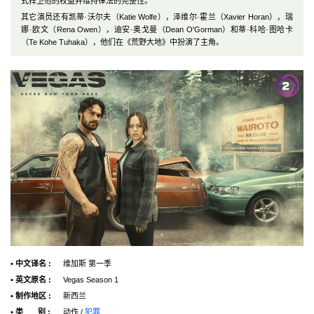
式捍卫他的权益并维持律法的完整性。
其它演员还有凯蒂·沃尔夫（Katie Wolfe），泽维尔·霍兰（Xavier Horan），瑞
娜·欧文（Rena Owen），迪安·奥戈曼（Dean O'Gorman）和蒂·科哈·图哈卡
（Te Kohe Tuhaka），他们在《荒野大地》中扮演了主角。
• 中文译名 :
维加斯 第一季
• 英文原名 :
Vegas Season 1
• 制作地区 :
新西兰
• 类 别 :
动作 /
犯罪