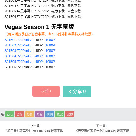
S01E03.中英字幕.HDTV.720P | 磁力下载 | 网盘下载
S01E04.中英字幕.HDTV.720P | 磁力下载 | 网盘下载
S01E05.中英字幕.HDTV.720P | 磁力下载 | 网盘下载
S01E06.中英字幕.HDTV.720P | 磁力下载 | 网盘下载
Vegas Season 1 无字幕版
（可用播放器自动加载字幕，也可下载外挂字幕拖入播放器）
S01E01.720P.mkv
| 480P |
1080P
S01E02.720P.mkv
| 480P |
1080P
S01E03.720P.mkv
| 480P |
1080P
S01E04.720P.mkv
|
480P
|
1080P
S01E05.720P.mkv
|
480P
|
1080P
S01E06.720P.mkv | 480P | 1080P
分享
0
赞
1
tvnz
剧情
动作
悬疑
惊悚
犯罪
罪案
上一篇
下一篇
《浪子神探第二季》Prodigal Son 迅雷下载
《天空市凶案第一季》Big Sky 迅雷下载