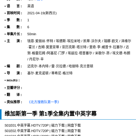
• 语 言 :
英语
• 首映时间 :
2021-04-19(新西兰)
• 季 数 :
1
• 集 数 :
6
• 单集片长 :
50min
• 主 演 :
钱恩·爱丽丝·怀特 / 埃德斯·埃拉米哈 / 凯蒂·沃尔夫 / 瑞娜·欧文 / 泽维尔
·霍兰 / 吉姆·莫里亚蒂 / 亚历克斯·塔兰特 / 里奇·李·威普卡·拉塞尔 / 达
努·格雷厄姆 /阿基尼·门罗 / 埃兹拉·塔普塞尔 / 米歇尔·昂 / 埃文德·布朗
/ 丹尼尔·辛
• 编 剧 :
迈克尔·本内特 / 雷·贝拉德 / 哈丽特·克兰普顿
• 导 演 :
基尔·麦克诺顿 / 蒂希尼·格兰特
•
:
IMDb评分
• 豆瓣评分 :
• 翻 译 :
• 类似推荐 :
《北方搜救队第一季》
维加斯第一季 第1季全集内置中英字幕
S01E01.中英字幕.HDTV.720P | 磁力下载 | 网盘下载
S01E02.中英字幕.HDTV.720P | 磁力下载 | 网盘下载