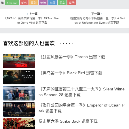
Amazon
动作
喜剧
惊悚
犯罪
罪案
谍战
上一篇
下一篇
《TikTok：谋杀案疯传第一季》TikTok: Murd
《雷蒙斯尼奇的不幸历险第一至二季》A Seri
er Gone Viral 迅雷下载
es of Unfortunate Event 迅雷下载
喜欢这部剧的人也喜欢 · · · · · ·
《狂鲨风暴第一季》Thrash 迅雷下载
《黑鸟第一季》Black Bird 迅雷下载
《无声的证言第二十八至二十九季》Silent Witne
ss Season 28 迅雷下载
《海洋公园的皇帝第一季》Emperor of Ocean P
ark 迅雷下载
反击第六季 Strike Back 迅雷下载