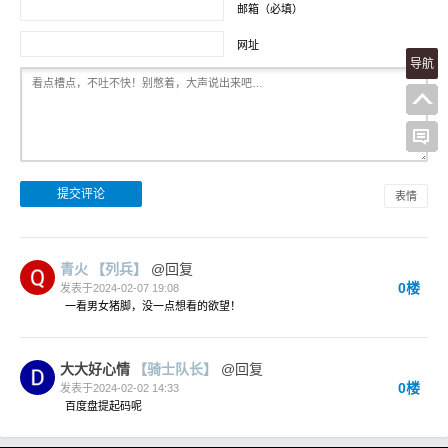
邮箱（必填）
网址
导航
表情
青火
【列兵】
@回复
0楼
发表于2024-02-07 19:08
一看男女猪脚，没一点想看的欲望！
大大好心情
【骑士队长】
@回复
0楼
发表于2024-02-02 14:33
百度盘提起码呢