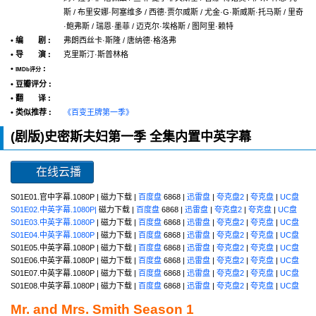
斯 / 布里安娜·阿塞维多 / 西德·贾尔威斯 / 尤金·G·斯威斯·托马斯 / 里奇
·鲍弗斯 / 瑞恩·墨菲 / 迈克尔·埃格斯 / 图阿里·赖特
• 编 剧 :
弗朗西丝卡·斯隆 / 唐纳德·格洛弗
• 导 演 :
克里斯汀·斯普林格
•
:
IMDb评分
• 豆瓣评分 :
• 翻 译 :
• 类似推荐 :
《百变王牌第一季》
(剧版)史密斯夫妇第一季 全集内置中英字幕
在线云播
S01E01.官中字幕.1080P | 磁力下载 |
百度盘
6868 |
迅雷盘
|
夸克盘2
|
夸克盘
|
UC盘
S01E02.中英字幕.1080P|
磁力下载 |
百度盘
6868 |
迅雷盘
|
夸克盘2
|
夸克盘
|
UC盘
S01E03.中英字幕.1080P
| 磁力下载 |
百度盘
6868 |
迅雷盘
|
夸克盘2
|
夸克盘
|
UC盘
S01E04.中英字幕.1080P
| 磁力下载 |
百度盘
6868 |
迅雷盘
|
夸克盘2
|
夸克盘
|
UC盘
S01E05.中英字幕.1080P | 磁力下载 |
百度盘
6868 |
迅雷盘
|
夸克盘2
|
夸克盘
|
UC盘
S01E06.中英字幕.1080P | 磁力下载 |
百度盘
6868 |
迅雷盘
|
夸克盘2
|
夸克盘
|
UC盘
S01E07.中英字幕.1080P | 磁力下载 |
百度盘
6868 |
迅雷盘
|
夸克盘2
|
夸克盘
|
UC盘
S01E08.中英字幕.1080P | 磁力下载 |
百度盘
6868 |
迅雷盘
|
夸克盘2
|
夸克盘
|
UC盘
Mr. and Mrs. Smith Season 1