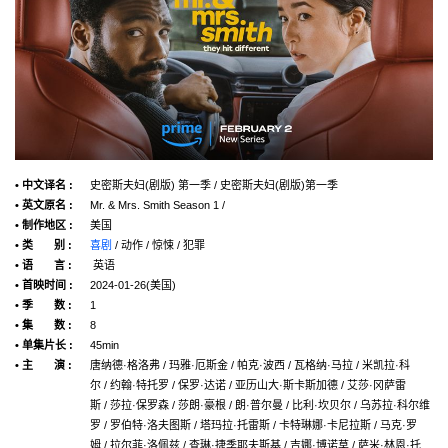
• 中文译名 :
史密斯夫妇(剧版) 第一季 / 史密斯夫妇(剧版)第一季
• 英文原名 :
Mr. & Mrs. Smith Season 1 /
• 制作地区 :
美国
• 类 别 :
喜剧
/ 动作 / 惊悚 / 犯罪
• 语 言 :
英语
• 首映时间 :
2024-01-26(美国)
• 季 数 :
1
• 集 数 :
8
• 单集片长 :
45min
• 主 演 :
唐纳德·格洛弗 / 玛雅·厄斯金 / 帕克·波西 / 瓦格纳·马拉 / 米凯拉·科
尔 / 约翰·特托罗 / 保罗·达诺 / 亚历山大·斯卡斯加德 / 艾莎·冈萨雷
斯 / 莎拉·保罗森 / 莎朗·豪根 / 朗·普尔曼 / 比利·坎贝尔 / 乌苏拉·科尔维
罗 / 罗伯特·洛夫图斯 / 塔玛拉·托雷斯 / 卡特琳娜·卡尼拉斯 / 马克·罗
姆 / 拉尔菲·洛佩兹 / 查琳·捷季耶夫斯基 / 吉娜·博诺莫 / 萨米·林恩·托