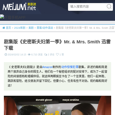
首页
>
2024新剧
>
美剧
>
罪案/动作谍战
> 剧集版《史密斯夫妇第一季》Mr. & Mrs. Smith 迅
剧集版《史密斯夫妇第一季》Mr. & Mrs. Smith 迅雷
下载
2024/02/02 14:15
6,710 浏览
2 评论
1 赞
《 史密斯夫妇(剧版)》是由
Amazon
制作的
动作
惊悚
犯罪
剧集，讲述约翰和简是
两个放弃自己身份的陌生人，他们在一个秘密组织的配对安排下，成为了一起冒
险的间谍搭档和婚姻伴侣，就这样两颗豌豆卡在了一个豆荚里。他们一起奔跑、
跳跃和冒险，结交朋友并留下回忆。但要小心，任务有些不对劲。祝约翰和简好
运！