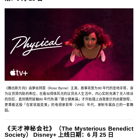
《舞出新方向》由萝丝拜恩（Rose Byrne）主演，故事背景为80 年代的圣地牙哥，身
为议员贤内助的希拉，在看似得体风光的议员夫人生活中，内心实则充满了无人倾诉
的怨怼，直到偶然接触80 年代热潮「爵士健美操」才开始踏上自我意识的启蒙旅程，
更乘着这股「在家就能变美」的电视录影带（VHS）年代，录制专属自己的一套舞
蹈。
《天才神秘会社》（The Mysterious Benedict
Society） Disney+ 上线日期：6 月 25 日