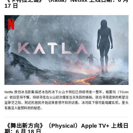
17 日
Netflix 原创冰岛影集描述冰岛的冰下火山卡特拉已持续喷发一整年，格蕾玛（TGrim
a）依旧坚持不懈，持续寻找在火山初次爆发当天失踪的姊妹。就在寻得遗体的希望日
益渺茫之际，附近的居民开始迎来意想不到的访客。冰河底下很可能暗藏玄机，里头
有着没人能预料到的秘密。
《舞出新方向》（Physical）Apple TV+ 上线日
期：6 月 18 日