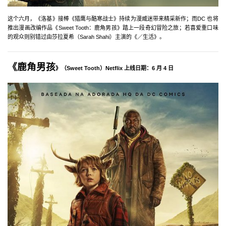
这个六月，《洛基》接棒《猎鹰与酷寒战士》持续为漫威迷带来精采新作；而DC 也将
推出漫画改编作品《Sweet Tooth：鹿角男孩》踏上一段奇幻冒险之旅；若喜爱重口味
的观众则别错过由莎拉夏希（Sarah Shahi）主演的《／生活》。
《鹿角男孩
》（Sweet Tooth）Netflix 上线日期：6 月 4 日