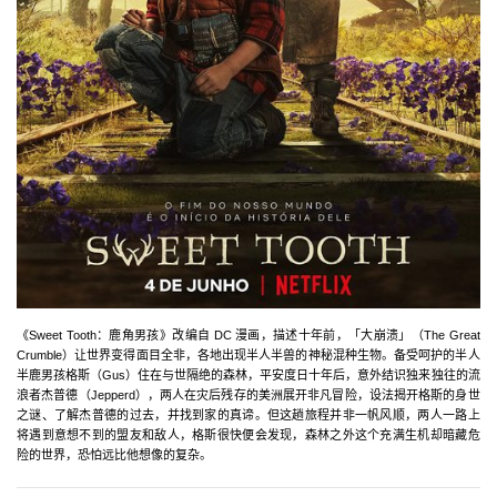
《Sweet Tooth：鹿角男孩》改编自 DC 漫画，描述十年前，「大崩溃」（The Great
Crumble）让世界变得面目全非，各地出现半人半兽的神秘混种生物。备受呵护的半人
半鹿男孩格斯（Gus）住在与世隔绝的森林，平安度日十年后，意外结识独来独往的流
浪者杰普德（Jepperd），两人在灾后残存的美洲展开非凡冒险，设法揭开格斯的身世
之谜、了解杰普德的过去，并找到家的真谛。但这趟旅程并非一帆风顺，两人一路上
将遇到意想不到的盟友和敌人，格斯很快便会发现，森林之外这个充满生机却暗藏危
险的世界，恐怕远比他想像的复杂。