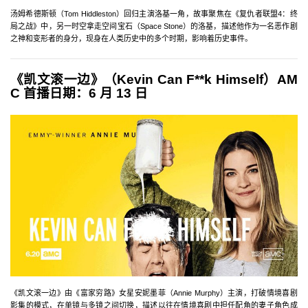
汤姆希德斯顿（Tom Hiddleston）回归主演洛基一角，故事聚焦在《复仇者联盟4：终
局之战》中，另一时空拿走空间宝石（Space Stone）的洛基，描述他作为一名恶作剧
之神和变形者的身分，现身在人类历史中的多个时期，影响着历史事件。
《凯文滚一边》（Kevin Can F**k Himself）AM
C 首播日期：6 月 13 日
《凯文滚一边》由《富家穷路》女星安妮墨菲（Annie Murphy）主演，打破情境喜剧
影集的模式，在单镜与多镜之间切换，描述以往在情境喜剧中担任配角的妻子角色成