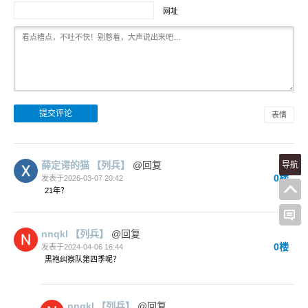
网址
表情
薛定谔的猫
【列兵】
@回复
导航
0楼
发表于2026-03-07 20:42
21年？
nnqkl
【列兵】
@回复
0楼
发表于2024-04-06 16:44
黑袍纠察队第四季呢？
nnqkl
【列兵】
@回复