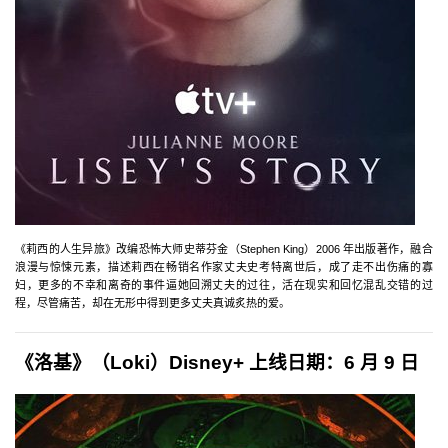
《莉西的人生异旅》改编恐怖大师史蒂芬金（Stephen King）2006 年出版著作，融合
浪漫与惊悚元素，描述莉西在畅销名作家丈夫史考特离世后，成了走不出伤痛的寡
妇，更多的不幸和离奇的事件逼她回溯丈夫的过往，活在现实和回忆混乱交错的过
程，尽管痛苦，却在无形中得到更多丈夫真诚炙热的爱。
《洛基》（Loki）Disney+ 上线日期：6 月 9 日