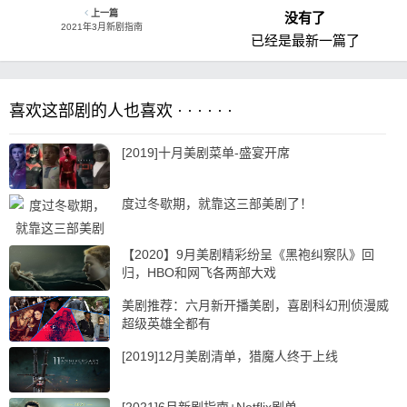
上一篇
没有了
2021年3月新剧指南
已经是最新一篇了
喜欢这部剧的人也喜欢 · · · · · ·
[2019]十月美剧菜单-盛宴开席
度过冬歇期，就靠这三部美剧了！
【2020】9月美剧精彩纷呈《黑袍纠察队》回
归，HBO和网飞各两部大戏
美剧推荐：六月新开播美剧，喜剧科幻刑侦漫威
超级英雄全都有
[2019]12月美剧清单，猎魔人终于上线
[2021]6月新剧指南+Netflix剧单