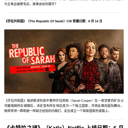
为主角且被惹毛后，故事会如何展开？
《莎拉共和国》（The Republic Of Sarah）CW 首播日期：6 月 14 日
《莎拉共和国》描述叛逆的高中教师莎拉库柏（Sarah Cooper）在一家贪婪的矿业公
司摧毁她所在城镇后，决定宣布所在地区成为一个独立国家，并将此推向国际舞台。
她将带领一群和她一样缺乏经验的内阁们，走在成立一个崭新国家的道路上。
《卡特拉之谜》（Katla）Netflix 上线日期：6 月