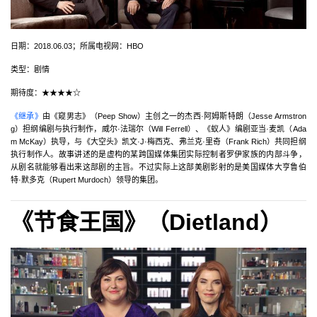
日期：2018.06.03；所属电视网：HBO
类型：剧情
期待度：★★★★☆
《继承》
由《窥男志》（Peep Show）主创之一的杰西·阿姆斯特朗（Jesse Armstron
g）担纲编剧与执行制作，威尔·法瑞尔（Will Ferrell）、《蚁人》编剧亚当·麦凯（Ada
m McKay）执导，与《大空头》凯文·J·梅西克、弗兰克·里奇（Frank Rich）共同担纲
执行制作人。故事讲述的是虚构的某跨国媒体集团实际控制者罗伊家族的内部斗争，
从剧名就能够看出来这部剧的主旨。不过实际上这部美剧影射的是美国媒体大亨鲁伯
特·默多克（Rupert Murdoch）领导的集团。
《节食王国》（Dietland）