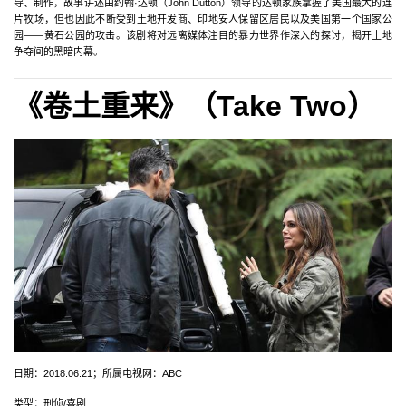
导、制作，故事讲述由约翰·达顿（John Dutton）领导的达顿家族掌握了美国最大的连
片牧场，但也因此不断受到土地开发商、印地安人保留区居民以及美国第一个国家公
园——黄石公园的攻击。该剧将对远离媒体注目的暴力世界作深入的探讨，揭开土地
争夺间的黑暗内幕。
《卷土重来》（Take Two‎）
日期：2018.06.21；所属电视网：ABC
类型：刑侦/喜剧