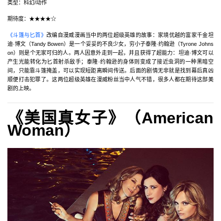
类型：科幻/动作
期待度：★★★★☆
《斗篷与匕首》
改编自漫威漫画当中的两位超级英雄的故事：家境优越的富家千金坦
迪·博文（Tandy Bowen）是一个妥妥的不良少女，穷小子泰隆·约翰逊（Tyrone Johns
on）则是个无家可归的人。两人因意外走到一起，并且获得了超能力：坦迪·博文可以
产生光能转化为匕首射杀敌手；泰隆·约翰逊的身体则变成了接近虫洞的一种黑暗空
间，只能靠斗篷掩盖，可以实现短距离瞬间传送。后面的剧情无非就是找到幕后真凶
顺便打击犯罪了。这两位超级英雄在漫威粉丝当中人气不错，很多人都在期待这部美
剧的上映。
《美国真女子》（American
Woman）