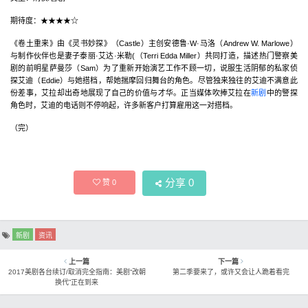
期待度：★★★★☆
《卷土重来》由《灵书妙探》（Castle）主创安德鲁·W·马洛（Andrew W. Marlowe）
与制作伙伴也是妻子泰丽·艾达·米勒(（Terri Edda Miller）共同打造，描述热门警察美
剧的前明星萨曼莎（Sam）为了重新开始演艺工作不顾一切，说服生活阴郁的私家侦
探艾迪（Eddie）与她搭档，帮她揣摩回归舞台的角色。尽管独来独往的艾迪不满意此
份差事，艾拉却出奇地展现了自己的价值与才华。正当媒体吹捧艾拉在
新剧
中的警探
角色时，艾迪的电话则不停响起，许多新客户打算雇用这一对搭档。
（完）​​​​
分享
0
赞
0
新剧
资讯
上一篇
下一篇
2017美剧各台续订/取消完全指南：美剧“改朝
第二季要来了，或许又会让人跪着看完
换代”正在到来