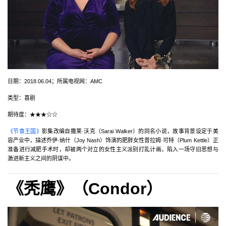
日期：2018.06.04；所属电视网：AMC
类型：喜剧
期待度：★★★☆☆
《节食王国》
影集改编自撒莱·沃克（Sarai Walker）的同名小说，故事背景设定于美
容产业中，描述乔伊·纳什（Joy Nash）饰演的肥胖女性普拉姆·可特（Plum Kettle）正
准备进行减肥手术时，却被两个对立的女性主义派别打乱计画，陷入一场守旧思想与
激进新主义之间的阴谋中。
《秃鹰》（Condor）