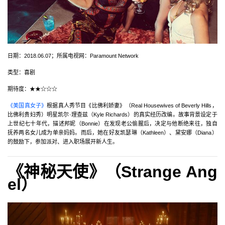
日期：2018.06.07；所属电视网：Paramount Network
类型：喜剧
期待度：★★☆☆☆
《美国真女子》
根据真人秀节目《比佛利娇妻》（Real Housewives of Beverly Hills，
比佛利贵妇秀）明星凯尔·理查兹（Kyle Richards）的真实经历改编。故事背景设定于
上世纪七十年代，描述邦妮（Bonnie）在发现老公偷腥后，决定与他断绝来往，独自
抚养两名女儿成为单亲妈妈。而后，她在好友凯瑟琳（Kathleen）、黛安娜（Diana）
的鼓励下，参加派对、进入职场展开新人生。
《神秘天使》（Strange Ang
el）