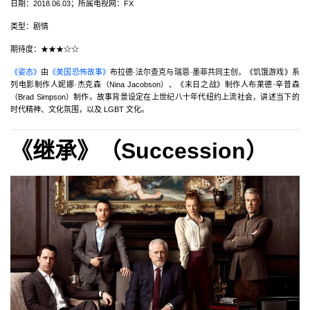
日期：2018.06.03；所属电视网：FX
类型：剧情
期待度：★★★☆☆
《姿态》
由
《美国恐怖故事》
布拉德·法尔查克与瑞恩·墨菲共同主创，《饥饿游戏》系
列电影制作人妮娜·杰克森（Nina Jacobson）、《末日之战》制作人布莱德·辛普森
（Brad Simpson）制作。故事背景设定在上世纪八十年代纽约上流社会，讲述当下的
时代精神、文化氛围，以及 LGBT 文化。
《继承》（Succession‎）