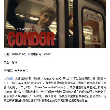
日期：2018.06.06；所属电视网：AT&T
类型：惊悚
期待度：★★★★☆
《秃鹰》
改编自詹姆斯·格拉迪（James Grady）于 1974 年出版的惊悚小说《秃鹰六
日》（Six Days of the Condor），有也部分灵感借鉴自这本书改编的1975年上映的电
影《秃鹰七十二小时》（Three DaysoftheCondor）。故事讲述年轻中情局分析师乔
（Joe）曾开发一项政府计划，用途为揪出全球高风险地区潜在的恐怖威胁。该计划的
复杂演算法似乎阻止了一名罪犯，防止他对一场美国大型体育赛事进行生化攻击。但
幕后邪恶首脑纳森仍然计划着对毫无戒心的受害者展开如瘟疫般的攻击。