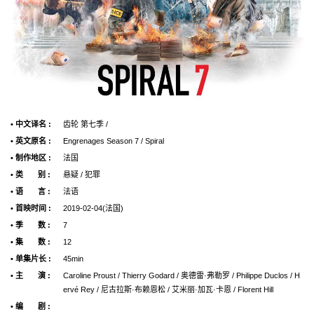
• 中文译名 :
齿轮 第七季 /
• 英文原名 :
Engrenages Season 7 / Spiral
• 制作地区 :
法国
• 类 别 :
悬疑 / 犯罪
• 语 言 :
法语
• 首映时间 :
2019-02-04(法国)
• 季 数 :
7
• 集 数 :
12
• 单集片长 :
45min
• 主 演 :
Caroline Proust / Thierry Godard / 奥德雷·弗勒罗 / Philippe Duclos / H
ervé Rey / 尼古拉斯·布赖恩松 / 艾米丽·加瓦·卡恩 / Florent Hill
• 编 剧 :