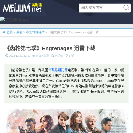
首页
>
美剧
>
罪案/动作谍战
> 《齿轮第七季》Engrenages 迅雷下载
《齿轮第七季》Engrenages 迅雷下载
2022/12/21 22:40
5,957 浏览
0 评论
1 赞
《齿轮第七季》是一部法国
律政
悬疑
犯罪
电视剧，第7季中在第 13 区的一家中餐
馆发生的一起双重凶杀案引发了更广泛的洗钱网络和政府腐败事件，其中警察局
长赫尔维尔就是其中被杀之一。Gilou必须把这个消息告诉Laure，Laure正在警
察康复中心接受治疗。现在负责该单位的Gilou开始与刚刚结束训练的年轻警察Al
i进行调查。Roban知道自己很快就退休，但仍设法监督Herville案。在等待审判
的过程中，若泽芬一直在监狱里挣扎。