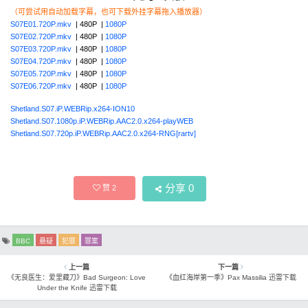
（可尝试用自动加载字幕，也可下载外挂字幕拖入播放器）
S07E01.720P.mkv
| 480P |
1080P
S07E02.720P.mkv
| 480P |
1080P
S07E03.720P.mkv
| 480P |
1080P
S07E04.720P.mkv
| 480P |
1080P
S07E05.720P.mkv
| 480P |
1080P
S07E06.720P.mkv
| 480P |
1080P
Shetland.S07.iP.WEBRip.x264-ION10
Shetland.S07.1080p.iP.WEBRip.AAC2.0.x264-playWEB
Shetland.S07.720p.iP.WEBRip.AAC2.0.x264-RNG[rartv]
分享
0
赞
2
BBC
悬疑
犯罪
罪案
上一篇
下一篇
《无良医生：爱里藏刀》Bad Surgeon: Love
《血红海岸第一季》Pax Massilia 迅雷下载
Under the Knife 迅雷下载