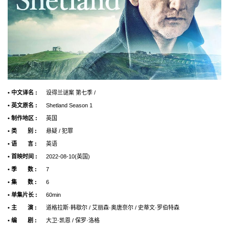
• 中文译名 :
设得兰谜案 第七季 /
• 英文原名 :
Shetland Season 1
• 制作地区 :
英国
• 类 别 :
悬疑 / 犯罪
• 语 言 :
英语
• 首映时间 :
2022-08-10(英国)
• 季 数 :
7
• 集 数 :
6
• 单集片长 :
60min
• 主 演 :
道格拉斯·韩歇尔 / 艾丽森·奥唐奈尔 / 史蒂文·罗伯特森
• 编 剧 :
大卫·凯恩 / 保罗·洛格