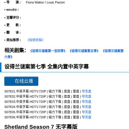
• 导 演 :
Fiona Walton / Louis Paxton
•
:
IMDb评分
• 豆瓣评分 :
• 更 新 :
• 翻 译 :
• 类似推荐 :
《馅饼侦探》
相关剧集：
《设得兰谜案第一至四季》
《设得兰谜案第五季》
《设得兰谜案第
六季》
设得兰谜案第七季 全集内置中英字幕
在线云播
S07E01.中英字幕.HDTV.720P | 磁力下载 | 度盘 | 雷盘 |
夸克盘
S07E02.中英字幕.HDTV.720P | 磁力下载 | 度盘 | 雷盘 |
夸克盘
S07E03.中英字幕.HDTV.720P | 磁力下载 | 度盘 | 雷盘 |
夸克盘
S07E04.中英字幕.HDTV.720P | 磁力下载 | 度盘 | 雷盘 |
夸克盘
S07E05.中英字幕.HDTV.720P | 磁力下载 | 度盘 | 雷盘 |
夸克盘
S07E06.中英字幕.HDTV.720P | 磁力下载 | 度盘 | 雷盘 |
夸克盘
Shetland Season 7 无字幕版