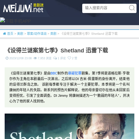
首页
>
美剧
>
罪案/动作谍战
>
英剧
> 《设得兰谜案第七季》Shetland 迅雷下载
《设得兰谜案第七季》Shetland 迅雷下载
2023/12/08 23:08
7,953 浏览
1 评论
2 赞
《设得兰谜案第七季》是由
BBC
制作的
悬疑
犯罪
剧集，第7季将是道格拉斯·亨歇
尔作为主角在本剧最后一次演出，之后将以DI 吉米·佩雷斯的身份离开，结束他
的设得兰群岛之旅。 该剧每季都专注于解决一个主要犯罪，本季将是一个名叫
康纳的年轻人的失踪。新系列的预告片解释说，他的母亲雷切尔在他从未回家后
变得担忧，引发了全面调查。DI Jimmy 将康纳描述为一个“脆弱的年轻人”，并决
心为了他的家人找到他。