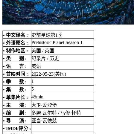
• 中文译名 :
史前星球第1季
Prehistoric Planet Season 1
• 外语原名 :
• 制作地区 :
美国 / 英国
• 类 别 :
纪录片 / 历史
• 语 言 :
英语
• 首映时间 :
2022-05-23(美国)
1
• 季 数 :
5
• 集 数 :
45min
• 单集片长 :
• 主 演 :
大卫·爱登堡
• 编 剧 :
多姆·瓦尔特 / 马修·怀特
• 导 演 :
亚当·瓦德兹
•
IMDb评分
: