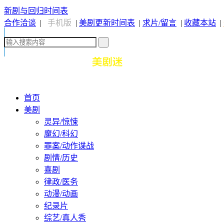
新剧与回归时间表
合作洽谈
|
手机版
|
美剧更新时间表
|
求片/留言
|
收藏本站
|
首页
美剧
灵异/惊悚
魔幻/科幻
罪案/动作谍战
剧情/历史
喜剧
律政/医务
动漫/动画
纪录片
综艺/真人秀