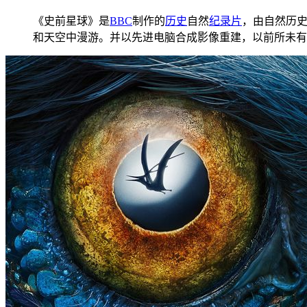
《史前星球》是
BBC
制作的
历史
自然
纪录片
，由自然历史
和天空中漫游。并以先进电脑合成影像重建，以前所未有