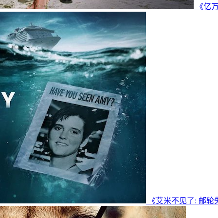
《亿万富
《艾米不见了: 邮轮失踪悬