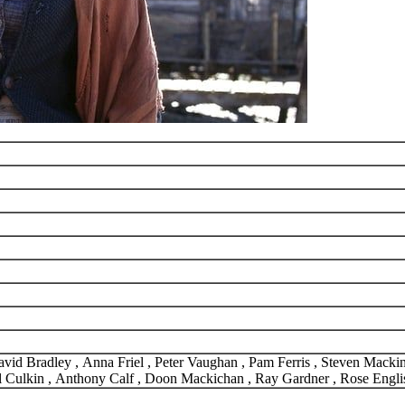
d Bradley , Anna Friel , Peter Vaughan , Pam Ferris , Steven Mackin
el Culkin , Anthony Calf , Doon Mackichan , Ray Gardner , Rose Engli