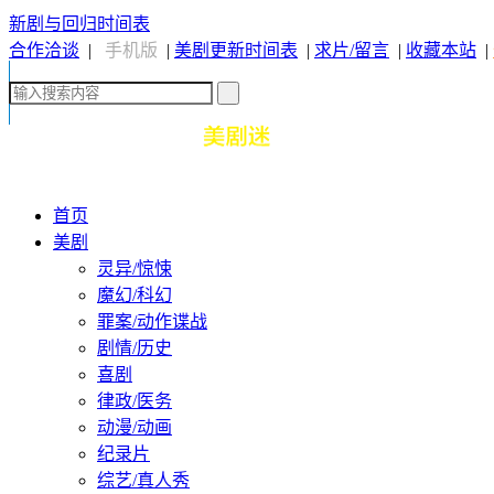
新剧与回归时间表
合作洽谈
|
手机版
|
美剧更新时间表
|
求片/留言
|
收藏本站
|
首页
美剧
灵异/惊悚
魔幻/科幻
罪案/动作谍战
剧情/历史
喜剧
律政/医务
动漫/动画
纪录片
综艺/真人秀