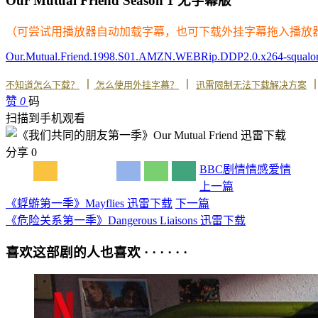
Our Mutual Friend Season 1 无字幕版
（可尝试用播放器自动加载字幕，也可下载外挂字幕拖入播放
Our.Mutual.Friend.1998.S01.AMZN.WEBRip.DDP2.0.x264-squalo
丨
丨
不知道怎么下载？
怎么使用外挂字幕？
迅雷限制无法下载解决方案
赞
0
码
扫描到手机观看
分享
0
BBC
剧情
情感
爱情
上一篇
《蜉蝣第一季》Mayflies 迅雷下载
下一篇
《危险关系第一季》Dangerous Liaisons 迅雷下载
喜欢这部剧的人也喜欢 · · · · · ·