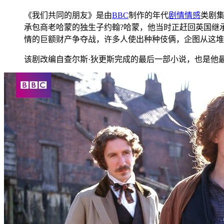
《我们共同的朋友》是由
BBC
制作的年代
剧情
情感
类剧
承包商老哈蒙的独生子约翰?哈蒙，他当时正赶回英国继
情的巨额财产争夺战，许多人使出种种伎俩，企图从这堆
该剧改编自查尔斯·狄更斯完成的最后一部小说，也是他