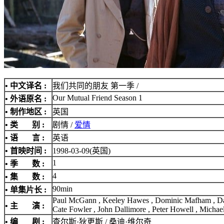
• 中文译名 :
我们共同的朋友 第一季 /
Our Mutual Friend Season 1
• 外语原名 :
• 制作地区 :
英国
• 类 别 :
剧情 /
爱情
• 语 言 :
英语
• 首映时间 :
1998-03-09(英国)
1
• 季 数 :
4
• 集 数 :
90min
• 单集片长 :
Paul McGann , Keeley Hawes , Dominic Mafham , Davi
• 主 演 :
Cate Fowler , John Dallimore , Peter Howell , Micha
• 编 剧 :
查尔斯·狄更斯 / 桑迪·维尔奇