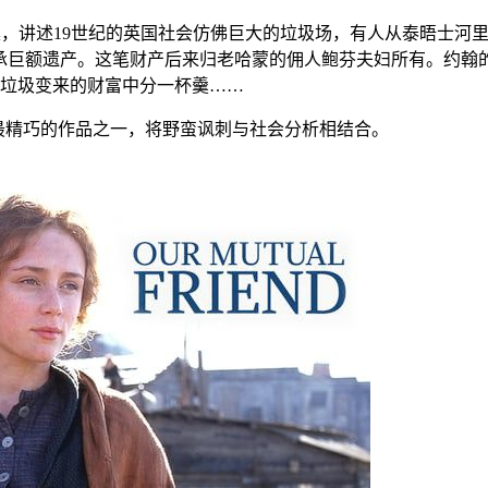
集，讲述19世纪的英国社会仿佛巨大的垃圾场，有人从泰晤士河
承巨额遗产。这笔财产后来归老哈蒙的佣人鲍芬夫妇所有。约翰
垃圾变来的财富中分一杯羹……
最精巧的作品之一，将野蛮讽刺与社会分析相结合。