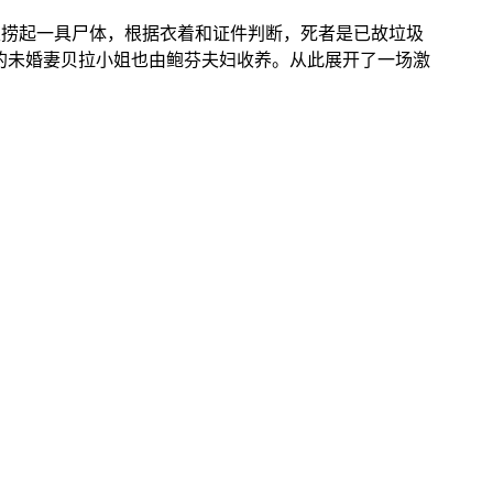
里捞起一具尸体，根据衣着和证件判断，死者是已故垃圾
的未婚妻贝拉小姐也由鲍芬夫妇收养。从此展开了一场激