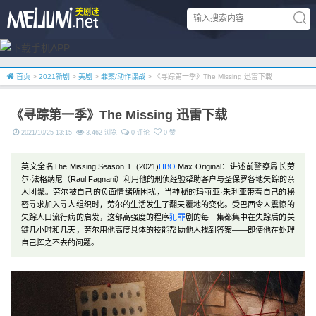
首页
>
2021新剧
>
美剧
>
罪案/动作谍战
> 《寻踪第一季》The Missing 迅雷下载
《寻踪第一季》The Missing 迅雷下载
2021/10/25 13:15
3,462 浏览
0 评论
0 赞
英文全名The Missing Season 1 (2021)
HBO
Max Original：讲述前警察局长劳
尔·法格纳尼（Raul Fagnani）利用他的刑侦经验帮助客户与圣保罗各地失踪的亲
人团聚。劳尔被自己的负面情绪所困扰，当神秘的玛丽亚·朱利亚带着自己的秘
密寻求加入寻人组织时，劳尔的生活发生了翻天覆地的变化。受巴西令人震惊的
失踪人口流行病的启发，这部高强度的程序
犯罪
剧的每一集都集中在失踪后的关
键几小时和几天，劳尔用他高度具体的技能帮助他人找到答案——即使他在处理
自己挥之不去的问题。