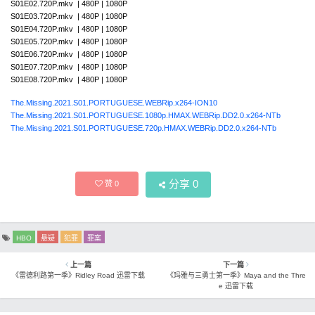
S01E02.720P.mkv | 480P | 1080P
S01E03.720P.mkv | 480P | 1080P
S01E04.720P.mkv | 480P | 1080P
S01E05.720P.mkv | 480P | 1080P
S01E06.720P.mkv | 480P | 1080P
S01E07.720P.mkv | 480P | 1080P
S01E08.720P.mkv | 480P | 1080P
The.Missing.2021.S01.PORTUGUESE.WEBRip.x264-ION10
The.Missing.2021.S01.PORTUGUESE.1080p.HMAX.WEBRip.DD2.0.x264-NTb
The.Missing.2021.S01.PORTUGUESE.720p.HMAX.WEBRip.DD2.0.x264-NTb
分享
0
赞
0
HBO
悬疑
犯罪
罪案
上一篇
下一篇
《雷德利路第一季》Ridley Road 迅雷下载
《玛雅与三勇士第一季》Maya and the Thre
e 迅雷下载