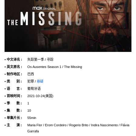
• 中文译名 :
失踪第一季 / 寻踪
• 英文原名 :
Os Ausentes Season 1 / The Missing
• 制作地区 :
巴西
• 类 别 :
犯罪 /
悬疑
• 语 言 :
葡萄牙语
• 首映时间 :
2021-10-24(美国)
• 季 数 :
1
• 集 数 :
10
• 单集片长 :
55min
• 主 演 :
Maria Flor / Erom Cordeiro / Rogerio Brito / Indira Nascimento / Flávia
Garrafa