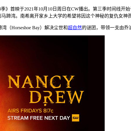
3季》首映于2021年10月10日周日在CW播出。第三季时间线
到马蹄湾。南希离开家乡上大学的希望将因这个神秘的复仇女神
（Horseshoe Bay）解决尘世和
超自然
的谜团，带领一支由乔