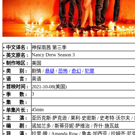
• 中文译名 :
神探南茜 第三季
Nancy Drew Season 3
• 英文原名 :
• 制作地区 :
美国
• 类 别 :
剧情 /
悬疑
/
恐怖
/
奇幻
/
犯罪
• 语 言 :
英语
• 首映时间 :
2021-10-08(美国)
3
• 季 数 :
• 集 数 :
45min
• 单集片长 :
• 主 演 :
亚历克斯·萨克逊 / 莱利·史密斯 / 史考特·沃尔夫 
• 编 剧 :
诺加兰多 / 斯蒂芬妮·萨维治 / 乔什·施瓦兹
• 导 演 :
拉里·滕 / Amanda Row / 鲁本·加西亚 / 拉姆齐·