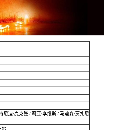
/ 肯尼迪·麦克曼
/
莉亚·李维斯
/
马迪森·贾扎尼
尼克尔