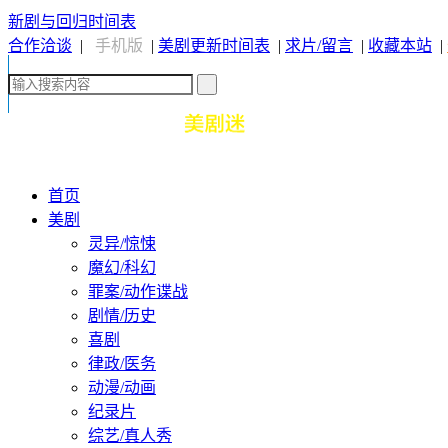
新剧与回归时间表
合作洽谈
|
手机版
|
美剧更新时间表
|
求片/留言
|
收藏本站
|
首页
美剧
灵异/惊悚
魔幻/科幻
罪案/动作谍战
剧情/历史
喜剧
律政/医务
动漫/动画
纪录片
综艺/真人秀