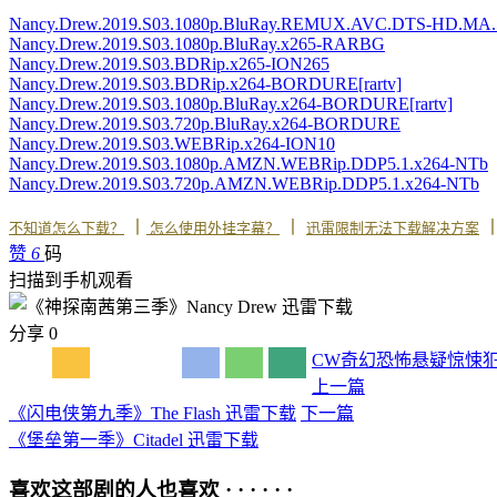
Nancy.Drew.2019.S03.1080p.BluRay.REMUX.AVC.DTS-HD.MA
Nancy.Drew.2019.S03.1080p.BluRay.x265-RARBG
Nancy.Drew.2019.S03.BDRip.x265-ION265
Nancy.Drew.2019.S03.BDRip.x264-BORDURE[rartv]
Nancy.Drew.2019.S03.1080p.BluRay.x264-BORDURE[rartv]
Nancy.Drew.2019.S03.720p.BluRay.x264-BORDURE
Nancy.Drew.2019.S03.WEBRip.x264-ION10
Nancy.Drew.2019.S03.1080p.AMZN.WEBRip.DDP5.1.x264-NTb
Nancy.Drew.2019.S03.720p.AMZN.WEBRip.DDP5.1.x264-NTb
丨
丨
不知道怎么下载？
怎么使用外挂字幕？
迅雷限制无法下载解决方案
赞
6
码
扫描到手机观看
分享
0
CW
奇幻
恐怖
悬疑
惊悚
上一篇
《闪电侠第九季》The Flash 迅雷下载
下一篇
《堡垒第一季》Citadel 迅雷下载
喜欢这部剧的人也喜欢 · · · · · ·