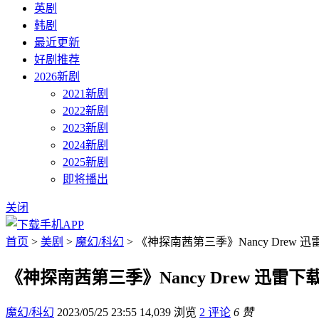
英剧
韩剧
最近更新
好剧推荐
2026新剧
2021新剧
2022新剧
2023新剧
2024新剧
2025新剧
即将播出
关闭
首页
>
美剧
>
魔幻/科幻
> 《神探南茜第三季》Nancy Drew 
《神探南茜第三季》Nancy Drew 迅雷下
魔幻/科幻
2023/05/25 23:55
14,039 浏览
2 评论
6 赞