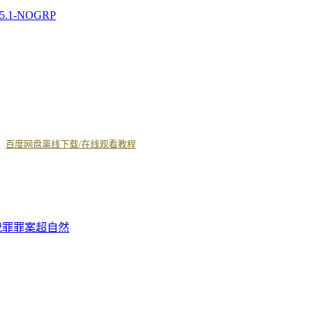
.5.1-NOGRP
丨
百度网盘离线下载/在线观看教程
犯罪
罪案
超自然