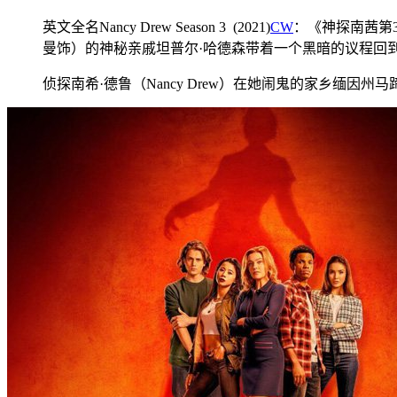
英文全名Nancy Drew Season 3 (2021)
CW
：《神探南茜第
曼饰）的神秘亲戚坦普尔·哈德森带着一个黑暗的议程回
侦探南希·德鲁（Nancy Drew）在她闹鬼的家乡缅因州马蹄湾