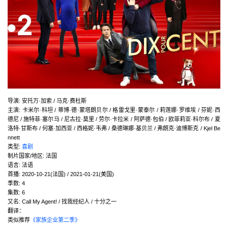
导演
:
安托万·加索 / 马克·费杜斯
主演
:
卡米尔·科坦 / 蒂博·德·蒙塔朗贝尔 / 格雷戈里·蒙泰尔 / 莉莲娜·罗维埃 / 芬妮·西
德尼 / 施特菲·塞尔马 / 尼古拉·莫里 / 劳尔·卡拉米 / 阿萨德·包伯 / 欧菲莉亚·科尔布 / 夏
洛特·甘斯布 / 何塞·加西亚 / 西格妮·韦弗 / 桑德琳娜·基贝兰 / 弗朗克·迪博斯克 / Kjel Be
nnett
类型:
喜剧
制片国家/地区:
法国
语言:
法语
首播:
2020-10-21(法国) / 2021-01-21(美国)
季数:
4
集数:
6
又名:
Call My Agent! / 找我经纪人 / 十分之一
翻译：
类似推荐
《家族企业第二季》