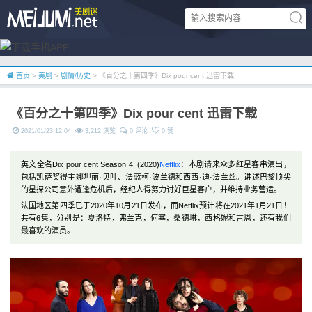
首页
>
美剧
>
剧情/历史
> 《百分之十第四季》Dix pour cent 迅雷下载
《百分之十第四季》Dix pour cent 迅雷下载
2021/01/23 12:04
3,212 浏览
0 评论
0 赞
英文全名Dix pour cent Season 4 (2020)
Netflix
：本剧请来众多红星客串演出，
包括凯萨奖得主娜坦丽·贝叶、法蓝柯·波兰德和西西·迪·法兰丝。讲述巴黎顶尖
的星探公司意外遭逢危机后，经纪人得努力讨好巨星客户，并维持业务营运。
法国地区第四季已于2020年10月21日发布，而Netflix预计将在
2021年1月21日！
共有6集，分别是：夏洛特，弗兰克，何塞，桑德琳，西格妮和吉恩，还有我们
最喜欢的演员。