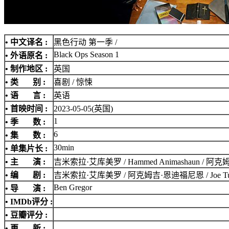
• 中文译名 :
黑色行动 第一季 /
Black Ops Season 1
• 外语原名 :
• 制作地区 :
英国
• 类 别 :
喜剧 / 惊悚
• 语 言 :
英语
• 首映时间 :
2023-05-05(英国)
1
• 季 数 :
6
• 集 数 :
30min
• 单集片长 :
• 主 演 :
吉米索拉·艾库美罗 / Hammed Animashaun / 阿克姆
• 编 剧 :
吉米索拉·艾库美罗 / 阿克姆吉·恩迪福尼恩 / Joe Tucker
Ben Gregor
• 导 演 :
•
IMDb评分
:
• 豆瓣评分 :
• 更 新 :