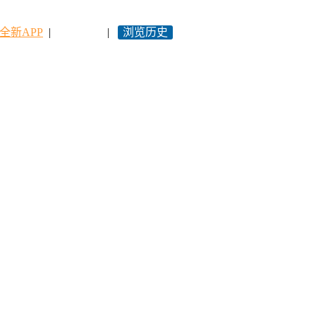
全新APP
|
永久网址
|
浏览历史