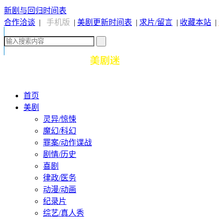
新剧与回归时间表
合作洽谈
|
手机版
|
美剧更新时间表
|
求片/留言
|
收藏本站
|
首页
美剧
灵异/惊悚
魔幻/科幻
罪案/动作谍战
剧情/历史
喜剧
律政/医务
动漫/动画
纪录片
综艺/真人秀