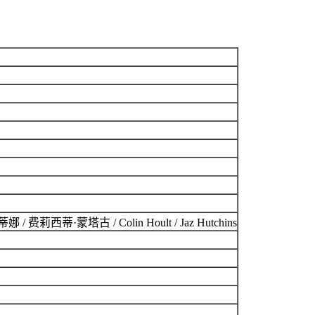
西蒂·蒙塔古 / Colin Hoult / Jaz Hutchins