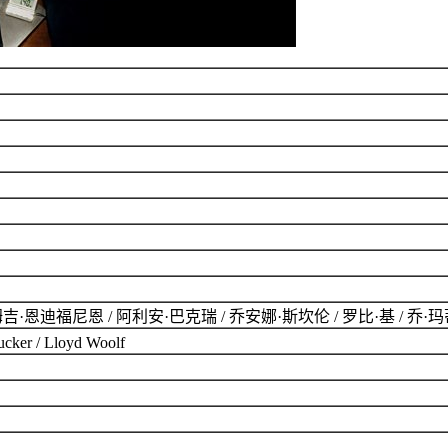
吉·恩迪福尼恩 / 阿利安·巴克瑞 / 乔安娜·斯坎伦 / 罗比·基 / 乔·玛蒂娜 / 费莉
 / Lloyd Woolf