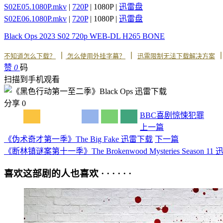
S02E05.1080P.mkv
|
720P
| 1080P |
迅雷盘
S02E06.1080P.mkv
|
720P
| 1080P |
迅雷盘
Black Ops 2023 S02 720p WEB-DL H265 BONE
丨
丨
不知道怎么下载？
怎么使用外挂字幕？
迅雷限制无法下载解决方案
赞
0
码
扫描到手机观看
分享
0
BBC
喜剧
惊悚
犯罪
上一篇
《伪术奇才第一季》The Big Fake 迅雷下载
下一篇
《断林镇谜案第十一季》The Brokenwood Mysteries Season 1
喜欢这部剧的人也喜欢 · · · · · ·