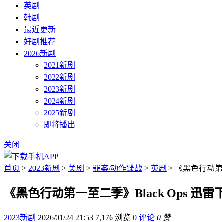
英剧
韩剧
最近更新
好剧推荐
2026新剧
2021新剧
2022新剧
2023新剧
2024新剧
2025新剧
即将播出
关闭
首页
>
2023新剧
>
美剧
>
罪案/动作谍战
>
英剧
> 《黑色行动第一
《黑色行动第一至二季》Black Ops 迅雷
2023新剧
2026/01/24 21:53
7,176 浏览
0 评论
0 赞