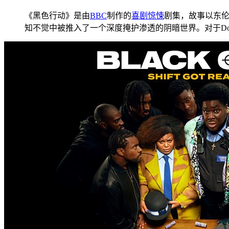
《黑色行动》是由
BBC
制作的
喜剧
惊悚
剧集，故事以东伦
知不觉中被推入了一个深度掩护渗透的阴暗世界。对于Dom 和 