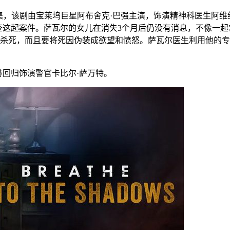
集，该剧由宝莱坞巨星阿布舍克·巴强主演，饰演精神科医生阿维纳
查这起案件。萨瓦尔的女儿在消失3个月后仍没有消息，不像一
杀死，而且要将死因伪装成欲望和愤怒。萨瓦尔医生利用他的专
赫回归饰演警官卡比尔·萨万特。