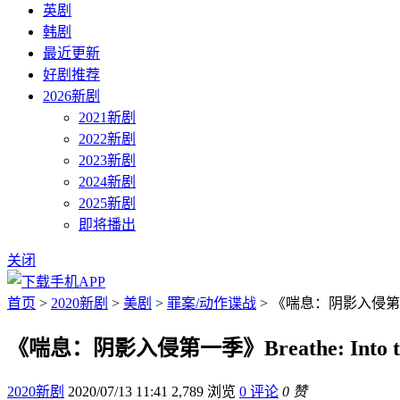
英剧
韩剧
最近更新
好剧推荐
2026新剧
2021新剧
2022新剧
2023新剧
2024新剧
2025新剧
即将播出
关闭
首页
>
2020新剧
>
美剧
>
罪案/动作谍战
> 《喘息：阴影入侵第一季》B
《喘息：阴影入侵第一季》Breathe: Into t
2020新剧
2020/07/13 11:41
2,789 浏览
0 评论
0 赞