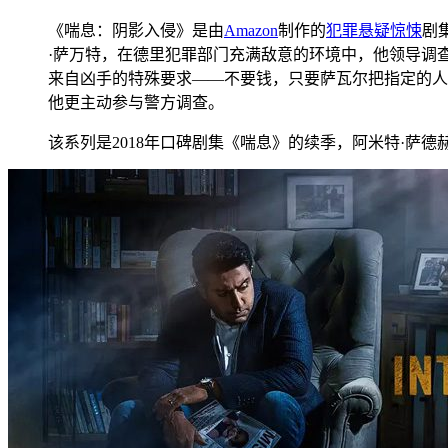
《喘息：阴影入侵》是由
Amazon
制作的
犯罪
悬疑
惊悚
剧
·萨万特，在德里犯罪部门充满敌意的环境中，他领导调
来自凶手的特殊要求——不要钱，只要萨瓦尔把指定的人
他更主动参与警方调查。
该系列是2018年口碑剧集《喘息》的续季，阿米特·萨德