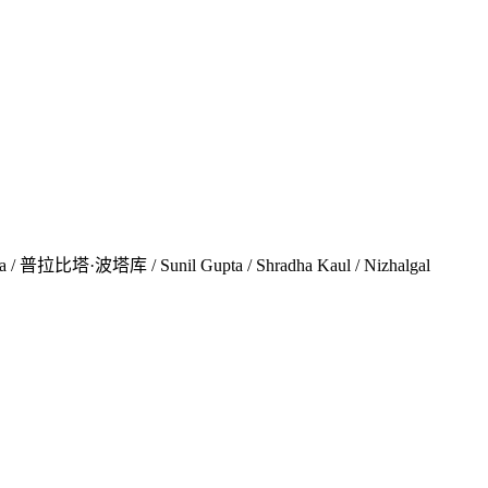
ma / 普拉比塔·波塔库 / Sunil Gupta / Shradha Kaul / Nizhalgal