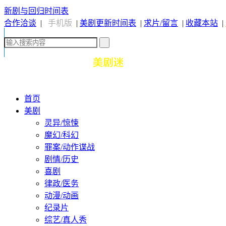
新剧与回归时间表
合作洽谈
|
手机版
|
美剧更新时间表
|
求片/留言
|
收藏本站
|
首页
美剧
灵异/惊悚
魔幻/科幻
罪案/动作谍战
剧情/历史
喜剧
律政/医务
动漫/动画
纪录片
综艺/真人秀