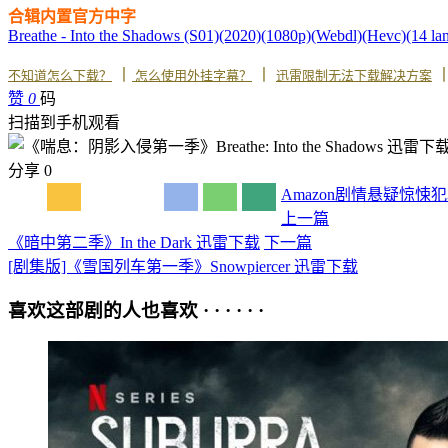
合辑内置官方中字
Breathe - Into the Shadows (S01)(2020)(1080p)(Webdl)(Hevc)(14 
丨
丨
不知道怎么下载？
怎么使用外挂字幕？
迅雷限制无法下载解决方案
赞
0
码
扫描到手机观看
分享
0
Amazon
剧情
悬疑
惊悚
犯
上一篇
《暗中第二季》In the Dark 迅雷下载
下一篇
[剧集版]《雪国列车第一季》Snowpiercer 迅雷下载
喜欢这部剧的人也喜欢 · · · · · ·