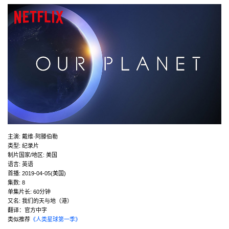
主演
:
戴维·阿滕伯勒
类型:
纪录片
制片国家/地区:
美国
语言:
英语
首播:
2019-04-05(美国)
集数:
8
单集片长:
60分钟
又名:
我们的天与地（港）
翻译：官方中字
类似推荐
《人类星球第一季》