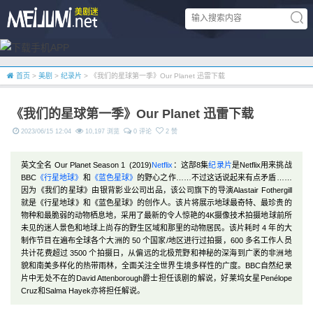
首页
>
美剧
>
纪录片
> 《我们的星球第一季》Our Planet 迅雷下载
《我们的星球第一季》Our Planet 迅雷下载
2023/06/15 12:04
10,197 浏览
0 评论
2 赞
英文全名 Our Planet Season 1 (2019)
Netflix
：这部8集
纪录片
是Netflix用来挑战
BBC
《行星地球》
和
《蓝色星球》
的野心之作……不过这话说起来有点矛盾……
因为《我们的星球》由银背影业公司出品，该公司旗下的导演Alastair Fothergill
就是《行星地球》和《蓝色星球》的创作人。该片将展示地球最奇特、最珍贵的
物种和最脆弱的动物栖息地，采用了最新的令人惊艳的4K摄像技术拍摄地球前所
未见的迷人景色和地球上尚存的野生区域和那里的动物居民。该片耗时 4 年的大
制作节目在遍布全球各个大洲的 50 个国家/地区进行过拍摄，600 多名工作人员
共计花费超过 3500 个拍摄日，从偏远的北极荒野和神秘的深海到广袤的非洲地
貌和南美多样化的热带雨林，全面关注全世界生境多样性的广度。BBC自然纪录
片中无处不在的David Attenborough爵士担任该剧的解说，好莱坞女星Penélope
Cruz和Salma Hayek亦将担任解说。